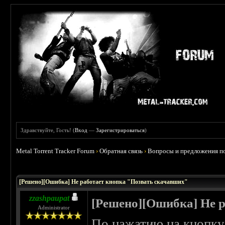
Здравствуйте, Гость! (
Вход
—
Зарегистрироваться
)
Metal Torrent Tracker Forum
›
Обратная связь
›
Вопросы и предложения по
 2
[Решено][Ошибка] Не работает кнопка "Позвать скачавших"
zzashpaupat
[Решено][Ошибка] Не 
Administrator
По нажатию на кнопку