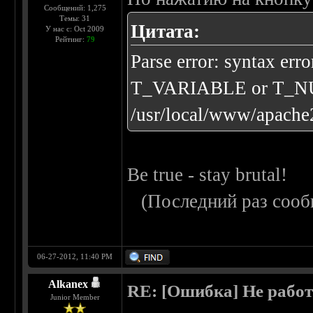
Сообщений: 1,275
Темы: 31
Цитата:
У нас с: Oct 2009
Рейтинг:
79
Parse error: syntax err
T_VARIABLE or T_N
/usr/local/www/apache2
Be true - stay brutal!
(Последний раз сооб
06-27-2012, 11:40 PM
Alkanex
RE: [Ошибка] Не рабо
Junior Member