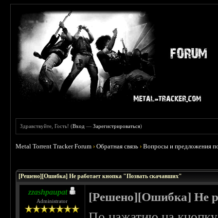
Здравствуйте, Гость! (
Вход
—
Зарегистрироваться
)
Metal Torrent Tracker Forum
›
Обратная связь
›
Вопросы и предложения по
 2
[Решено][Ошибка] Не работает кнопка "Позвать скачавших"
zzashpaupat
[Решено][Ошибка] Не 
Administrator
По нажатию на кнопку