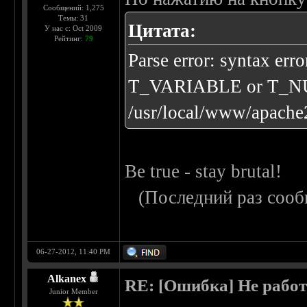
Сообщений: 1,275
Темы: 31
Цитата:
У нас с: Oct 2009
Рейтинг:
79
Parse error: syntax err
T_VARIABLE or T_N
/usr/local/www/apache2
Be true - stay brutal!
(Последний раз сооб
06-27-2012, 11:40 PM
Alkanex
RE: [Ошибка] Не рабо
Junior Member