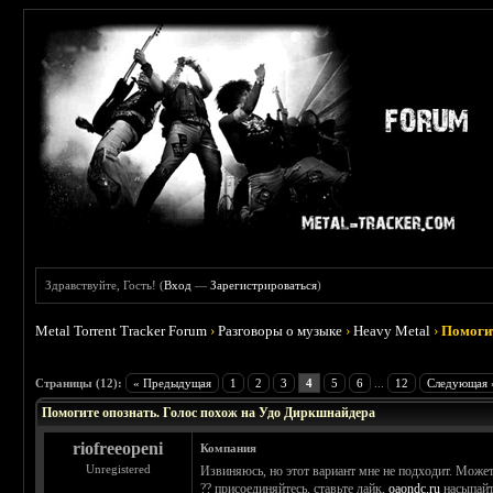
Здравствуйте, Гость! (
Вход
—
Зарегистрироваться
)
Metal Torrent Tracker Forum
›
Разговоры о музыке
›
Heavy Metal
›
Помогит
 5
Страницы (12):
« Предыдущая
1
2
3
4
5
6
...
12
Следующая 
Помогите опознать. Голос похож на Удо Диркшнайдера
riofreeopeni
Компания
Unregistered
Извиняюсь, но этот вариант мне не подходит. Может
?? присоединяйтесь, ставьте лайк,
oaondc.ru
насыпайт