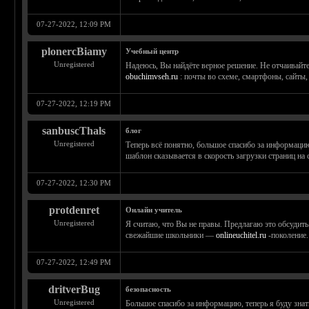
07-27-2022, 12:09 PM
plonercBiamy
Учебный центр
Unregistered
Надеюсь, Вы найдёте верное решение. Не отчаивайте
obuchimvseh.ru
: почты во схеме, смартфоны, сайты,
07-27-2022, 12:19 PM
sanbuscThals
блог
Unregistered
Теперь всё понятно, большое спасибо за информаци
шаблон сказывается в скорость загрузки страниц на
07-27-2022, 12:30 PM
protdenret
Онлайн учитель
Unregistered
Я считаю, что Вы не правы. Предлагаю это обсудит
свежайшие школьники —
onlineuchitel.ru
-поколение.
07-27-2022, 12:49 PM
dritverBug
безопасность
Unregistered
Большое спасибо за информацию, теперь я буду знат