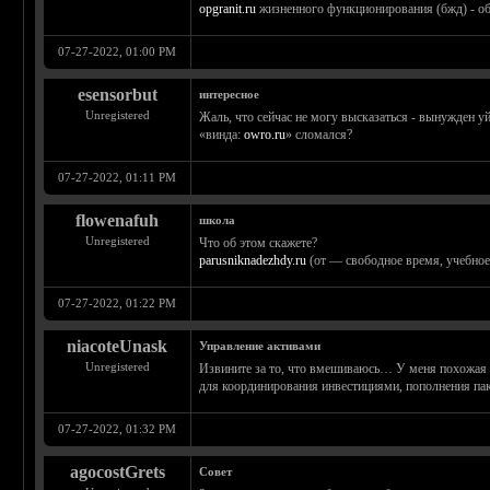
opgranit.ru
жизненного функционирования (бжд) - об
07-27-2022, 01:00 PM
esensorbut
интересное
Unregistered
Жаль, что сейчас не могу высказаться - вынужден у
«винда:
owro.ru
» сломался?
07-27-2022, 01:11 PM
flowenafuh
школа
Unregistered
Что об этом скажете?
parusniknadezhdy.ru
(от — свободное время, учебное 
07-27-2022, 01:22 PM
niacoteUnask
Управление активами
Unregistered
Извините за то, что вмешиваюсь… У меня похожая 
для координирования инвестициями, пополнения па
07-27-2022, 01:32 PM
agocostGrets
Совет