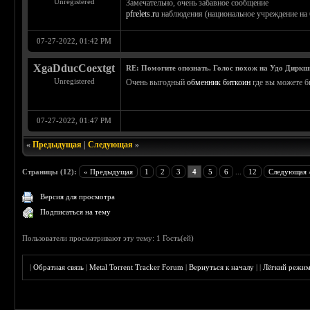
Unregistered
Замечательно, очень забавное сообщение
pfrelets.ru
наблюдения (национальное учреждение на б
07-27-2022, 01:42 PM
XgaDducCoextgt
RE: Помогите опознать. Голос похож на Удо Диркш
Unregistered
Очень выгодный
обменник биткоин
где вы можете б
07-27-2022, 01:47 PM
«
Предыдущая
|
Следующая
»
Страницы (12):
« Предыдущая
1
2
3
4
5
6
...
12
Следующая 
Версия для просмотра
Подписаться на тему
Пользователи просматривают эту тему: 1 Гость(ей)
|
Обратная связь
|
Metal Torrent Tracker Forum
|
Вернуться к началу
|
|
Лёгкий режи