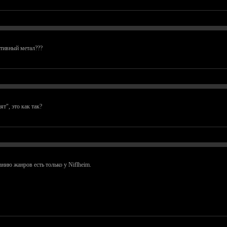
ативный метал???
т", это как так?
нию жанров есть только у Niflheim.