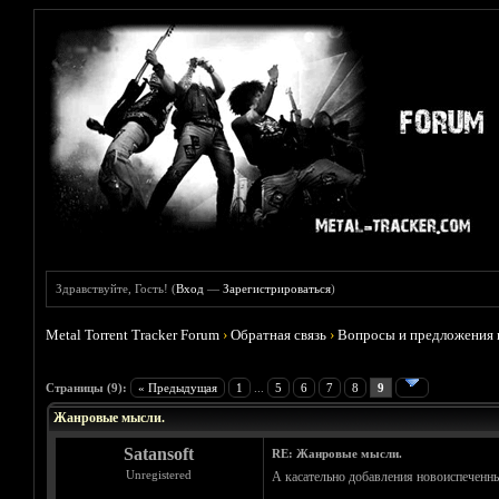
Здравствуйте, Гость! (
Вход
—
Зарегистрироваться
)
Metal Torrent Tracker Forum
›
Обратная связь
›
Вопросы и предложения 
Голосов: 0 - Средняя оценка: 0
1
2
3
4
5
Страницы (9):
« Предыдущая
1
...
5
6
7
8
9
Жанровые мысли.
Satansoft
RE: Жанровые мысли.
Unregistered
А касательно добавления новоиспеченных