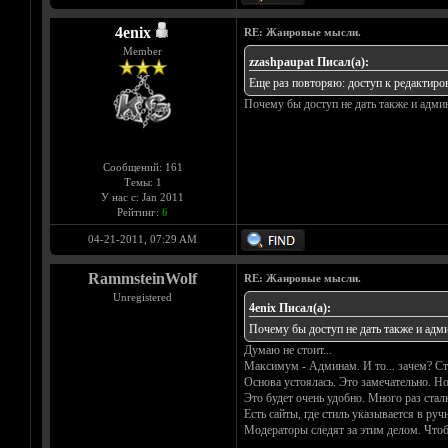
4enix
RE: Жанровые мысли.
Member
zzashpaupat Писал(а):
Еще раз повторяю: доступ к редактиров
Почему бы доступ не дать также и адм
Сообщений: 161
Темы: 1
У нас с: Jan 2011
Рейтинг:
6
04-21-2011, 07:29 AM
RammsteinWolf
RE: Жанровые мысли.
Unregistered
4enix Писал(а):
Почему бы доступ не дать также и адм
Думаю не стоит...
Максимум - Админам. И то... зачем? Ст
Основа устоялась. Это замечательно. Но 
Это будет очень удобно. Много раз стал
Есть сайты, где стиль указывается в ру
Модераторы следят за этим делом. Чтоб