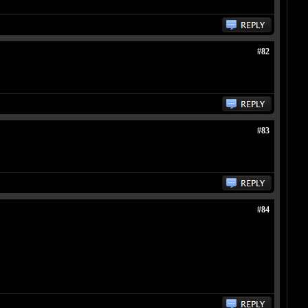
#82
#83
#84