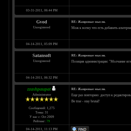
03-31-2011, 06:44 PM
Gvod
RE: Жанровые мысли.
Unregistered
Мож к всему что есть добавить альтерн
04-14-2011, 05:09 PM
Satansoft
RE: Жанровые мысли.
Unregistered
Позиция администрации: "Молчание ягня
04-14-2011, 06:32 PM
zzashpaupat
RE: Жанровые мысли.
Administrator
Еще раз повторяю: доступ к редактирова
Be true - stay brutal!
Сообщений: 1,275
Темы: 31
У нас с: Oct 2009
Рейтинг:
79
04-14-2011, 11:13 PM