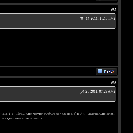
#85
(04-14-2011, 11:13 PM)
#86
(04-21-2011, 07:29 AM)
стиль. 2-я - Подстиль (можно вообще не указывать) и 3-я - самозаполняемая.
 иногда в описании дополнять.