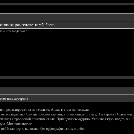
анию жанров есть только у Niflheim.
инам или модерам?
инам или модерам?
или редактировались изначально. А щас в этом нет смысла.
не всё идеально. Самый простой вариант, это как описал Svvarg. 1-я строка - Основной 
кивался с проблемой описания стиля. Приходилось мудрить. Указывая кучу подстилей. А
чную. Мне понравилось.
 всё было верно написано, без орфографических ошибок.