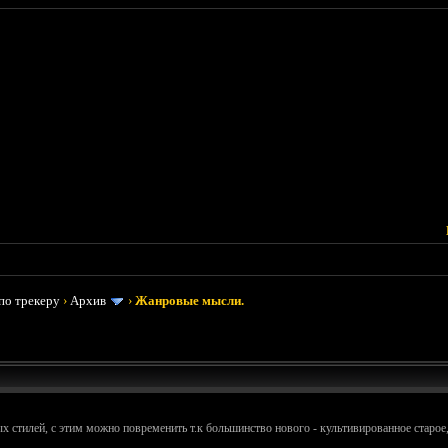
по трекеру
›
Архив
›
Жанровые мысли.
 стилей, с этим можно повременить т.к большинство нового - культивированное старое, 