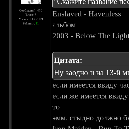
"Скажите название пес
Сообщений: 476
Enslaved - Havenless
Темы: 7
У нас с: Oct 2009
альбом
Рейтинг:
11
2003 - Below The Ligh
Цитата:
Ну заодно и на 13-й ми
если имеется ввиду час
если же имеется ввид
то
эмм. стыдно должно бы
Iron Maiden - Run To T