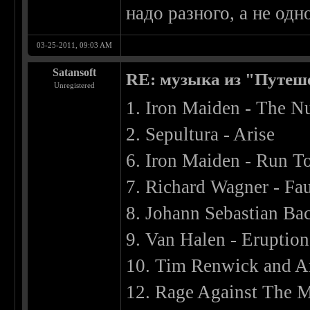
надо разного, а не од
03-25-2011, 09:03 AM
Satansoft
RE: музыка из "Путеш
Unregistered
1. Iron Maiden - The N
2. Sepultura - Arise
6. Iron Maiden - Run To
7. Richard Wagner - Fa
8. Johann Sebastian Ba
9. Van Halen - Eruption
10. Tim Renwick and An
12. Rage Against The M