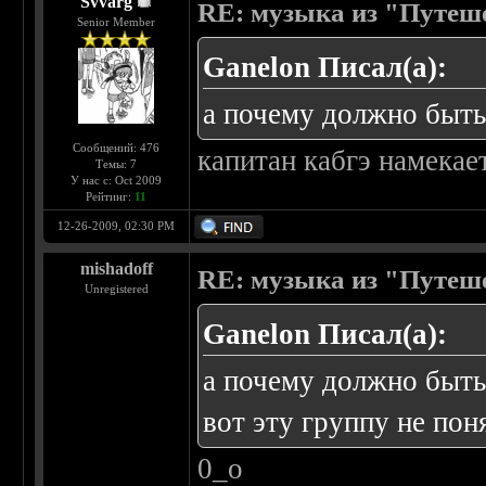
Svvarg
RE: музыка из "Путеш
Senior Member
Ganelon Писал(а):
а почему должно быть 
Сообщений: 476
капитан кабгэ намекает
Темы: 7
У нас с: Oct 2009
Рейтинг:
11
12-26-2009, 02:30 PM
mishadoff
RE: музыка из "Путеш
Unregistered
Ganelon Писал(а):
а почему должно быть 
вот эту группу не пон
0_о