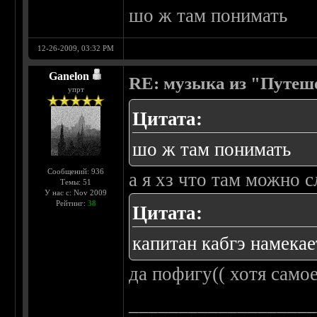
шо ж там понимать
12-26-2009, 03:32 PM
Ganelon
RE: музыка из "Путеш
упрт
Цитата:
шо ж там понимать
Сообщений: 936
а я хз что там можно 
Темы: 51
У нас с: Nov 2009
Рейтинг:
38
Цитата:
капитан кабгэ намекае
да пофигу(( хотя само
__________________