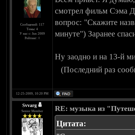
смотрел фильм Сэма Да
вопрос: "Скажите назв
Сообщений: 117
Темы: 4
минуте") Заранее спас
У нас с: Jun 2009
Рейтинг:
0
Ну заодно и на 13-й ми
(Последний раз сооб
12-25-2009, 10:20 PM
Svvarg
RE: музыка из "Путеш
Senior Member
Цитата: