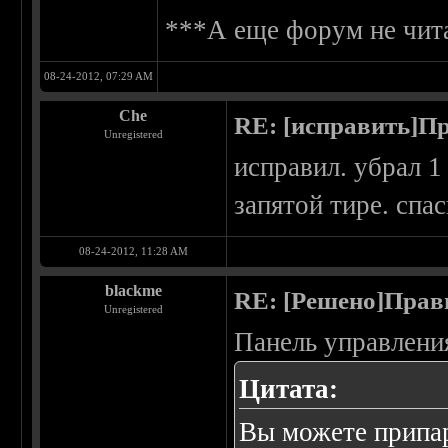
***А еще форум не чита
08-24-2012, 07:29 AM
Che
RE: [исправить]П
Unregistered
исправил. убрал 
запятой тире. спа
08-24-2012, 11:28 AM
blackme
RE: [Решено]Прав
Unregistered
Панель управлени
Цитата:
Вы можете припар