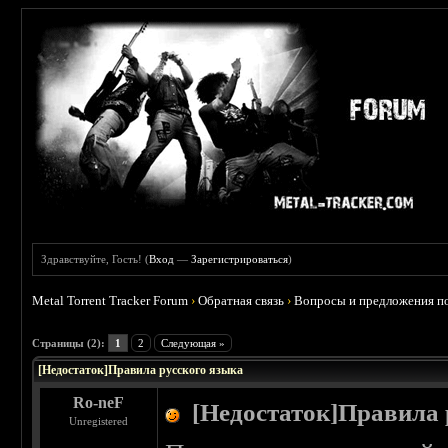
Здравствуйте, Гость! (
Вход
—
Зарегистрироваться
)
Metal Torrent Tracker Forum
›
Обратная связь
›
Вопросы и предложения по
 0
Страницы (2):
1
2
Следующая »
[Недостаток]Правила русского языка
Ro-neF
[Недостаток]Правила 
Unregistered