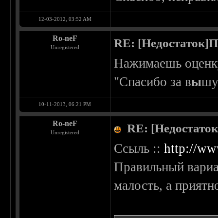
12-03-2012, 03:52 AM
Ro-neF
RE: [Недостаток]П
Unregistered
Нажимаешь оценку
"Спасибо за в
ы
шу
10-11-2013, 06:21 PM
Ro-neF
RE: [Недостато
Unregistered
Ссыль ::
http://ww
Правильный вариан
малость, а приятно