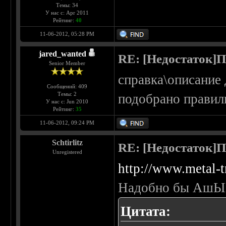
Темы: 34
У нас с: Apr 2011
Рейтинг:
40
11-06-2012, 05:28 PM
jared_wanted
RE: [Недостаток]П
Senior Member
справка\описание 
Сообщений: 409
Темы: 2
подобрано правиль
У нас с: Jun 2010
Рейтинг:
35
11-06-2012, 09:24 PM
Schtirlitz
RE: [Недостаток]П
Unregistered
http://www.metal-tr
Надобно бы АшЫП
Цитата: