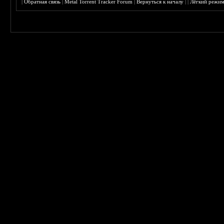
|
Обратная связь
|
Metal Torrent Tracker Forum
|
Вернуться к началу
|
|
Лёгкий режи