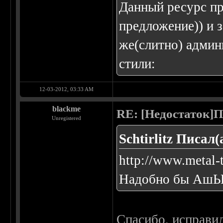
Данный ресурс пр
предложение)) и 
же(слитно) админ
стили:
12-03-2012, 03:33 AM
blackme
RE: [Недостаток]П
Unregistered
Schtirlitz Писал(
http://www.metal-t
Надобно бы АшЫП
Спасибо, исправи