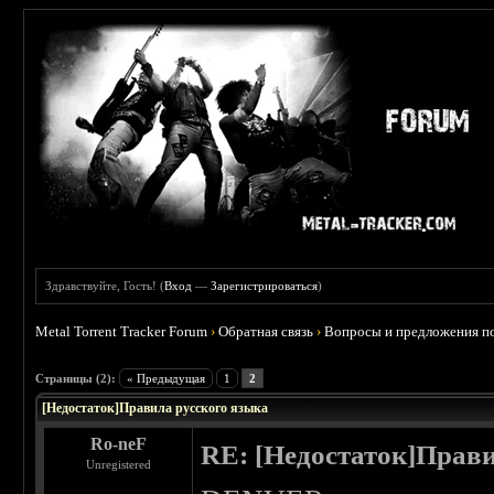
Здравствуйте, Гость! (
Вход
—
Зарегистрироваться
)
Metal Torrent Tracker Forum
›
Обратная связь
›
Вопросы и предложения по
 0
Страницы (2):
« Предыдущая
1
2
[Недостаток]Правила русского языка
Ro-neF
RE: [Недостаток]Прави
Unregistered