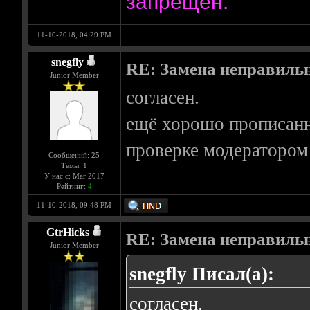
запрещён.
11-10-2018, 04:29 PM
snegfly
RE: Замена неправиль
Junior Member
согласен.
ещё хорошо прописанны
проверке модератором 
Сообщений: 25
Темы: 1
У нас с: Mar 2017
Рейтинг:
4
11-10-2018, 09:48 PM
GtrHicks
RE: Замена неправиль
Junior Member
snegfly Писал(а):
согласен.