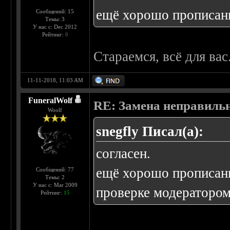
ещё хорошо прописанны
Сообщений: 15
Темы: 3
У нас с: Dec 2012
Рейтинг:
0
Стараемся, всё для вас.
11-11-2018, 11:03 AM
FuneralWolf
RE: Замена неправиль
Woolf
snegfly Писал(а):
согласен.
ещё хорошо прописанны
Сообщений: 77
Темы: 2
У нас с: Mar 2009
проверке модератором 
Рейтинг:
15