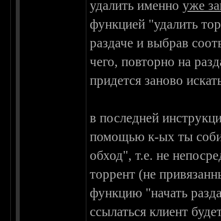
удалить именно
уже з
функцией "удалить то
раздаче и выбрав соо
чего, повторно на раз
придется заново искать
в последней инструкц
помощью к-ых ты соби
обход", т.е. не непоср
торрент (не привязанн
функцию "начать разда
ссылаться клиент буде