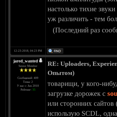
настолько тихие звуки
уж различить - тем бол
(Последний раз сооб
12-23-2018, 04:23 PM
jared_wanted
RE: Uploaders, Experi
Senior Member
Опытом)
Сообщений: 409
товарищи, у кого-нибу
Темы: 2
У нас с: Jun 2010
Рейтинг:
35
загрузке дорожек с
so
или сторонних сайтов (
использую SCDL, одна