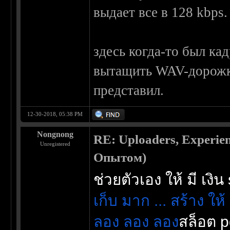
выдает все в 128 kbps.
здесь когда-то был кад
вытащить WAV-дорожки
представил.
12-30-2018, 05:38 PM
Nongnong
RE: Uploaders, Experi
Unregistered
Опытом)
ช่วยตัวเอง ให้ มี เงิน
เก็บ มาก ... สร้าง ให้
ลอง ลอง ลอง
สล็อต 