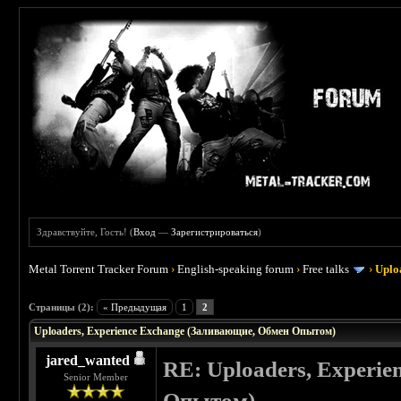
Здравствуйте, Гость! (
Вход
—
Зарегистрироваться
)
Metal Torrent Tracker Forum
›
English-speaking forum
›
Free talks
›
Uplo
 0
Страницы (2):
« Предыдущая
1
2
Uploaders, Experience Exchange (Заливающие, Обмен Опытом)
jared_wanted
RE: Uploaders, Experi
Senior Member
Опытом)