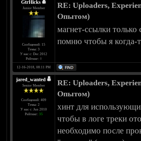
GtrHicks
RE: Uploaders, Experi
Junior Member
Опытом)
магнет-ссылки только 
помню чтобы я когда-т
Сообщений: 15
Темы: 3
У нас с: Dec 2012
Рейтинг:
0
12-16-2018, 08:11 PM
jared_wanted
RE: Uploaders, Experi
Senior Member
Опытом)
Сообщений: 409
хинт для использующих
Темы: 2
У нас с: Jun 2010
Рейтинг:
35
чтобы в логе треки ото
необходимо после пров