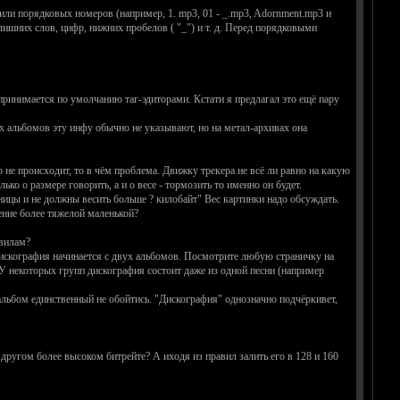
или порядковых номеров (например, 1. mp3, 01 - _.mp3, Adornment.mp3 и
ишних слов, цифр, нижних пробелов ( "_") и т. д. Перед порядковыми
ринимается по умолчанию таг-эдиторами. Кстати я предлагал это ещё пару
ах альбомов эту инфу обычно не указывают, но на метал-архивах она
не происходит, то в чём проблема. Движку трекера не всё ли равно на какую
ко о размере говорить, а и о весе - тормозить то именно он будет.
цы и не должны весить больше ? килобайт" Вес картинки надо обсуждать.
ение более тяжелой маленькой?
авилам?
 дискография начинается с двух альбомов. Посмотрите любую страничку на
 У некоторых групп дискография состоит даже из одной песни (например
 альбом единственный не обойтись. "Дискография" однозначно подчёркивет,
м другом более высоком битрейте? А иходя из правил залить его в 128 и 160