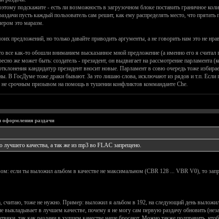
этому подскажите - есть ли возможность в загрузочном блоке поставить граничное коли
раздачи пусть каждый пользователь сам решит, как ему распределять место, что прятать п
лером это маразм.
х предложений, но только давайте приводить аргументы, а не говорить нам это не нрави
о все как-то обошли вниманием высказанное мной предложение (а именно его я считал г
ресно же может быть: создатель - президент, он выдвигает на рассмотрение парламента
 отклонения кандидатур президент вносит новые. Парламент в совю очередь тоже избирае
ьны. В ГосДуме тоже драки бывают. За это лишаю слова, исключают из рядов и т.п. Если
, а не срочным призывом на помощь в тушении конфликтов комманданте Che.
 оформления раздачи
 лучшего качества, а так же из mp3 во FLAC запрещено.
ом: если ты выложил альбом в качестве не максимальном (CBR 128 ... VBR V0), то зап
, считаю, тоже не нужно. Пример: выложил я альбом в 192, на следующий день выложили
не выкладывает в лучшем качестве, почему я не могу сам первую раздачу обновить (нез
вяки, так как раздачи в худшем качестве чаще бросают. Можно также подправить, чтобы