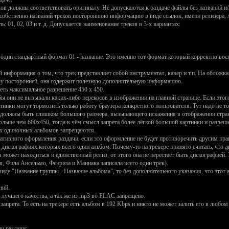
ов должны соответствовать оригиналу. Не допускаются к раздаче файлы без названий и/
е собственно названий треков постороннюю информацию в виде ссылок, имени релизера, л
 01, 02, 03 и т. д. Допускается наименование треков в 3-х вариантах:
один стандартный формат 01 - название. Это именно тот формат который корректно восп
й информация о том, что трек представляет собой инструментал, кавер и т.п. На обложк
нфу посторонней, она содержит полезную дополнительную информацию.
ть максимальное разрешение 450 х 450.
они не вызывали каких-либо перекосов в изображении на главной странице. Если этого 
нки могут тормозить только работу браузера конкретного пользователя. Тут надо не толь
 должны быть слишком большого размера, вызывающего искажения в отображении страни
ольше чем 600x450, тогда в чём смысл запрета более лёгкой большой картинки и разреш
ях одиночных альбомов запрещаются.
ативного оформления раздачи, если это оформление не будет противоречить другим пр
в дискографиях которых всего один альбом. Почему-то на трекере принято считать, что
 может находиться и единственный релиз, от этого она не перестаёт быть дискографией.
я, Фила Ансельмо, Фенриза и Маниака записала всего один трек).
иде "Название группы - Название альбома", то без дополнительного указания, что этот
.
ний.
лучшего качества, а так же из mp3 во FLAC запрещено.
запрета. То есть на трекере есть альбом в 192 Kbps и никто не может залить его в любо
и раздачи: