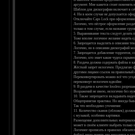
аргумент. Мне кажется стоит поменять 
Шаблон для дискографии включает в себя
4. Ни в коем случае не допускается оф
Отключайте Caps Lock при оформлении
Логично, что пёстрое оформление раздач
только в том случае, если название гр
5. Выравнивание текста следует делать 
Тоже вполне логичное желание видеть е
6. Запрещается выделять в описании т
Логично, но в описании дискографий мо
7. Запрещается добавление торрентов, соз
Логично, кто знает какие чудеса скрывю
8. Раздача должна содержать файлы в
Жёсткий запрет нелогичен. Предлагаю ф
другими лицами ссылок на правильный 
Переконвертировать можно всё что угодн
переконверт нелогичен вдвойне.
9. В раздачи в качестве lossless разре
Возражений не имею, нелогично без нуж
10. Также запрещается вкладывать виде
Общепринятая практика. Но иногда быва
Так что необходимо уточнение.
11. Количество сканов (обложек) должно
с музыкой, особенно картинки.
Размещение дополнительных материалов (
может в своём клиенте выбрать только 
Логичнее прописать в правилах обязател
файла) легко понять что находится в раз