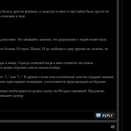
а были в другом формате, и зачастую в инете в mp3 найти было просто не
ь описание в виде
та допустимо. Не забывайте, конечно, что разрешение у людей может быть
то больше 10 строк. Писать 10 до спойлера и одну прятать не логично, но
ры в конце. Гораздо понятней когда к ним соотнесен заголовок
е нужно отдельно, или не писать вообще.
т "1." или "1 -" В данном случае мои эстетические чувства страдают меньше,
жать один вариант нумерации, а пользователя предупреждать на будущее.
не вижу необходимости делать ссылку на Myspace картинкой. Предлагаю
меньшите размер.
#2