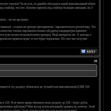
чество строчек? Если есть, то давайте обсуждать какой максимальный объём
од спойлер, что нет. Логично прятать под спойлер большие описания, но 3
тся - это не аргумент.
лавным) - создать на трекере президентско / парламентскую республику. Это
 (количество членов парламента можно обсудить) кандидатуры админов
тся (уже всеми пользователями трекера). Ведь интересно же. А доводы о
 прописать правила игры, то всё будет нормально. Но зато мы получим
#9
рещается эту раздачу обновлять до лучшей или максимальной (CBR 320
 в 320. Я не имею права обновить свою раздачу до 320 - будет дубль
аконченное действие)? Мне мусор (относительный) хранить не хочется. Этой
 звучало чётче: "если лучшее качество ещё не представлено".