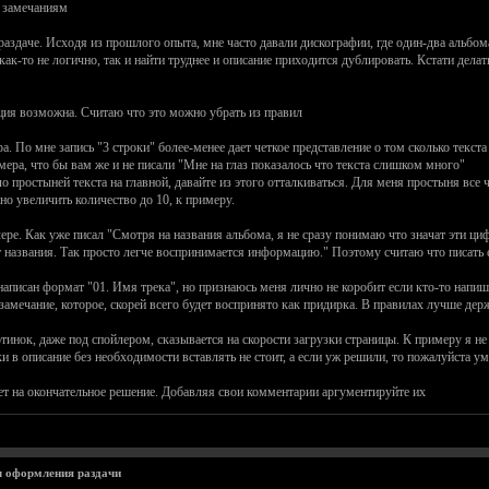
к замечаниям
аздаче. Исходя из прошлого опыта, мне часто давали дискографии, где один-два альбом
как-то не логично, так и найти труднее и описание приходится дублировать. Кстати делат
ция возможна. Считаю что это можно убрать из правил
ра. По мне запись "3 строки" более-менее дает четкое представление о том сколько текс
мера, что бы вам же и не писали "Мне на глаз показалось что текста слишком много"
 простыней текста на главной, давайте из этого отталкиваться. Для меня простыня все ч
о увеличить количество до 10, к примеру.
ре. Как уже писал "Смотря на названия альбома, я не сразу понимаю что значат эти циф
 названия. Так просто легче воспринимается информацию." Поэтому считаю что писать е
написан формат "01. Имя трека", но признаюсь меня лично не коробит если кто-то напише
замечание, которое, скорей всего будет воспринято как придирка. В правилах лучше дер
ртинок, даже под спойлером, сказывается на скорости загрузки страницы. К примеру я 
ки в описание без необходимости вставлять не стоит, а если уж решили, то пожалуйста у
ует на окончательное решение. Добавляя свои комментарии аргументируйте их
 оформления раздачи