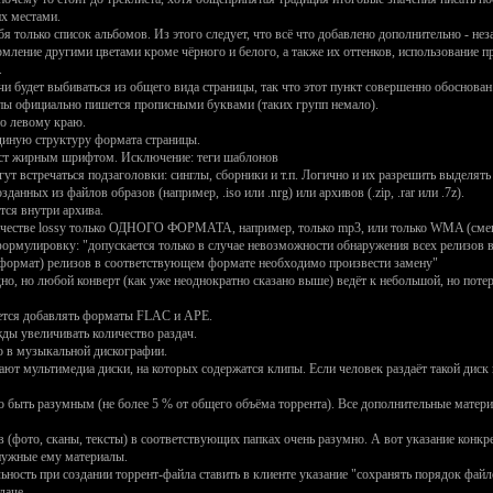
их местами.
 только список альбомов. Из этого следует, что всё что добавлено дополнительно - нез
ормление другими цветами кроме чёрного и белого, а также их оттенков, использован
.
и будет выбиваться из общего вида страницы, так что этот пункт совершенно обоснован
уппы официально пишется прописными буквами (таких групп немало).
по левому краю.
диную структуру формата страницы.
екст жирным шрифтом. Исключение: теги шаблонов
гут встречаться подзаголовки: синглы, сборники и т.п. Логично и их разрешить выдел
данных из файлов образов (например, .iso или .nrg) или архивов (.zip, .rar или .7z).
тся внутри архива.
 качестве lossy только ОДНОГО ФОРМАТА, например, только mp3, или только WMA (см
ормулировку: "допускается только в случае невозможности обнаружения всех релизов в
формат) релизов в соответствующем формате необходимо произвести замену"
о, но любой конверт (как уже неоднократно сказано выше) ведёт к небольшой, но потере
шается добавлять форматы FLAC и APE.
ды увеличивать количество раздач.
о в музыкальной дискографии.
ют мультимедиа диски, на которых содержатся клипы. Если человек раздаёт такой диск 
 быть разумным (не более 5 % от общего объёма торрента). Все дополнительные материалы
фото, сканы, тексты) в соответствующих папках очень разумно. А вот указание конкрет
нужные ему материалы.
ьность при создании торрент-файла ставить в клиенте указание "сохранять порядок файл
даче.