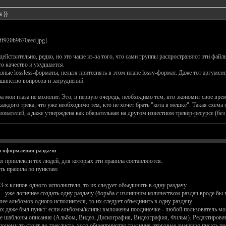
 ))
ействительно, редко, но это чаще из-за того, что сами группы распространяют эти файл
то качество и ухудшается.
ные lossless-форматы, нельзя притеснять в этом плане lossy-формат. Даже тот аргумент,
ьшинство вопросов и затруднений.
 мои глаза не мозолит. Это, в первую очередь, необходимо тем, кто экономит своё врем
ждого трека, что уже необходимо тем, кто не хочет брать "кота в мешке". Такая схема 
вателей, а даже утверждена как обязательная на другом известном трекер-ресурсе (без
 оформления раздачи
л привлекли тех людей, для которых эти правила составляются.
ь правила по пунктам:
3-х клипов одного исполнителя, то их следует объединить в одну раздачу.
 - уже логичнее создать одну раздачу (борьба с излишним количеством раздач вроде бы 
лее альбомов одного исполнителя, то их следует объединить в одну раздачу.
лах даже был пункт: если альбомы/клипы выложены поодиночке - любой пользователь мож
е шаблоны описания (Альбом, Видео, Дискография, Видеография, Фильм). Редактироват
чему то стоит до треклиста, хотя общепринятая традиция итоговые значения писать пос