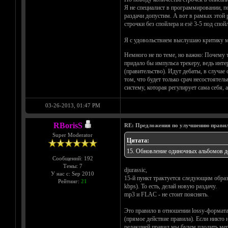
Я не специалист в программировании, по
раздачи допустим. А вот в рамках этой 
строчки без спойлера и езё 3-5 под спой
Я с удовольствием выслушаю критику мои
Немного не по теме, но важно: Почему т
придало бы импульса трекеру, ведь инте
(правительство). Идут дебаты, в случае
том, что будет только срач несостоятел
систему, которая регулирует сама себя
03-26-2013, 01:47 PM
RBorisS
RE: Предложения по улучшению правил
Super Moderator
Цитата:
15. Обновление одиночных альбомов до
Сообщений: 192
Темы: 7
djurassic,
У нас с: Sep 2010
15-й пункт трактуется следующим образ
Рейтинг:
21
kbps). То есть, делай новую раздачу.
mp3 и FLAC - не стоит пояснять.
Это правило в отношении lossy-формата
(прямое действие правила). Если никто 
редакцией правил мы будем плодить мерт