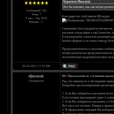
Буратило Писал(а):
Кто бы пояснил, как сия штука делается
Сообщений: 192
Темы: 7
Благодаря вот этой панели BB-кодов:
У нас с: Sep 2010
Рейтинг:
21
Смешанные lossy-раздачи встречаются, д
извлекая оттуда аудио в mp3-качестве, э
Если разрешено совместно размещать раз
lossless-формат, и по этому поводу бол
Продолжительность в заголовке спойлера
можно располагать продолжительность ка
исключительно выдумкой местных пользо
03-26-2013, 11:52 AM
djurassic
RE: Предложения по улучшению правил
Unregistered
Рад, что наконец-то к обсуждению прави
Попробую аргументированно рассмотрет
1. Если Вы собираетесь выложить более 
Если человек выкладывает даже 2 клипа
2. Если Вы собираетесь выложить 2 и бо
Вот здесь всё логично. Раньше в прави
3. В оформлении описания Вы выбирает
В шаблоне альбома продолжительность по