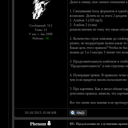
Далее я опишу свое личное отношение 
1. Смешивание lossy форматов в одной р
возможно. Делить из за этого 2 раздачи 
1. Альбом 1 (320 mp3)
2. Альбом 2 (wma)
Сообщений: 512
решили именно по тому что такая ситуа
Темы: 21
У нас с: Jan 2009
Рейтинг:
30
2. Количество строк описание до спойле
разное, но модераторам нужна какая то 
Какая цель этого правила? Чтобы не было
можно до 5 и 5 внутри. Считаю что можн
3. Продолжительность альбомов в спойле
"Продолжительность" и они отделены от
4. Нумерация треков. В правилах четко 
чем если придется писать пользователю 
5. Про картинки. Как я писал обилие ка
дополнить правила, написав, что картин
Все это лично мое мнение и не претенд
03-26-2013, 02:06 AM
Phenom
RE: Предложения по улучшению правил