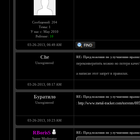
Сообщений: 204
Темы: 1
У нас с: May 2010
Рейтинг:
10
03-26-2013, 06:49 AM
Che
RE: Предложения по улучшению правил
Unregistered
переконверитить можно но потери качес
а написан этот запрет в правилах.
03-26-2013, 08:17 AM
Буратило
RE: Предложения по улучшению правил
Unregistered
:
http://www.metal-tracker.com/torrents/69
03-26-2013, 10:23 AM
RBorisS
RE: Предложения по улучшению правил
Super Moderator