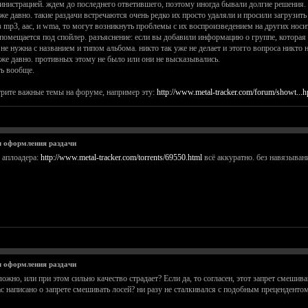
инистрацией. ждем до последнего ответившего, поэтому иногда бывали долгие решения.
е давно. такие раздачи встречаются очень редко их просто удаляли и просили загрузить
 mp3, aac, и wma, то могут возникнуть проблемы с их воспроизведением на других носи
омещается под спойлер. разъяснение: если вы добавили информацию о группе, которая п
е нужна с названием и типом альбома. никто так уже не делает и этогго вопроса никто н
уже давно. противных этому не было или они не высказывались.
ть вообще.
отрите важные темы на форуме, например эту:
http://www.metal-tracker.com/forum/showt...
 оформления раздачи
 аплоадера:
http://www.metal-tracker.com/torrents/69550.html
всё аккуратно. без навязывани
 оформления раздачи
ложно, или при этом сильно качество страдает? Если да, то согласен, этот запрет смеши
нас написано о запрете смешивать лосей? ни разу не сталкивался с подобным прецендентом