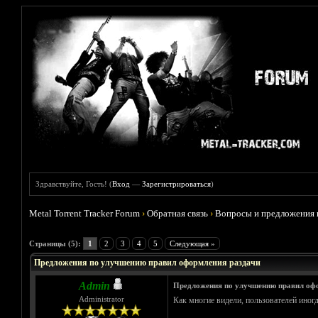
Здравствуйте, Гость! (
Вход
—
Зарегистрироваться
)
Metal Torrent Tracker Forum
›
Обратная связь
›
Вопросы и предложения 
Голосов: 0 - Средняя оценка: 0
1
2
3
4
5
Страницы (5):
1
2
3
4
5
Следующая »
Предложения по улучшению правил оформления раздачи
Admin
Предложения по улучшению правил оф
Administrator
Как многие видели, пользователей иногд