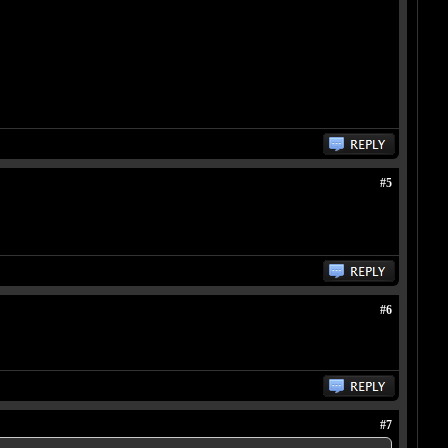
#5
#6
#7