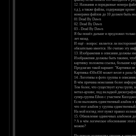
12. Названия и порядковые номера файл
т.д.), а также файлы, содержащие кром
номерами файлов до 10 должен быть ноль:
01 Dead By Dawn
02. Dead By Dawn
03 - Dead By Dawn
Я бы пошёл дальше и предложил только 
лет назад.
И ещё - вопрос: является ли посторонне
обязательно имеется. Не считаю эту и
13. Изображения в описании должны име
Изображения должны быть такими, чтобы 
картинку положена ссылка, большие карти
Предлагаю такой вариант: "Картинки не
Картинка 450x450 может весит в разы б
14. Логотипы и фото группы в описани
В чём причина нежелания более информ
Тем более, что существует куча групп, 
метал-архиве, под вкладкой дискография
супер-группа Eibon с участием Киллджо
Если выложить единственный альбом в в
что этот альбом у группы единственный
На мой взгляд этот пункт правил излиш
15. Обновление одиночных альбомов до 
? А в чём логическое обоснование этого 
можно?
По поводу количества строчек в описани