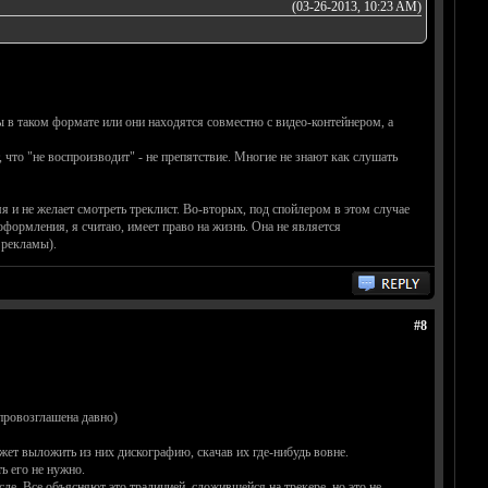
(03-26-2013, 10:23 AM)
ы в таком формате или они находятся совместно с видео-контейнером, а
 что "не воспроизводит" - не препятствие. Многие не знают как слушать
я и не желает смотреть треклист. Во-вторых, под спойлером в этом случае
оформления, я считаю, имеет право на жизнь. Она не является
 рекламы).
#8
провозглашена давно)
ет выложить из них дискографию, скачав их где-нибудь вовне.
ь его не нужно.
ле. Все объясняют это традицией, сложившейся на трекере, но это не