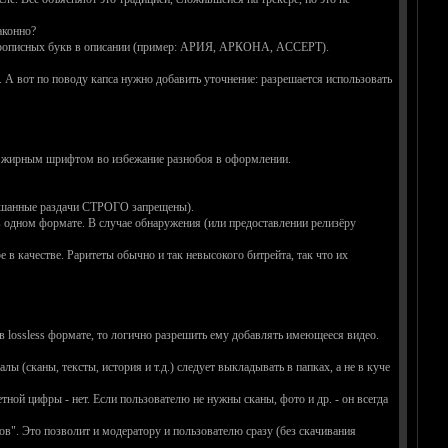
аконно?
ие прописных букв в описании (пример: АРИЯ, АРКОНА, ACCEPT).
. А вот по поводу капса нужно добавить уточнение: разрешается использовать
ять жирным шрифтом во избежание разнобоя в оформлении.
ешанные раздачи СТРОГО запрещены).
 одном формате. В случае обнаружения (или предоставлении релизёру
 в качестве. Раритеты обычно и так невысокого битрейта, так что их
в lossless формате, то логично разрешить ему добавлять имеющееся видео.
 (сканы, тексты, история и т.д.) следует выкладывать в папках, а не в куче
ной цифры - нет. Если пользователю не нужны сканы, фото и др. - он всегда
ов". Это позволит и модератору и пользователю сразу (без скачивания