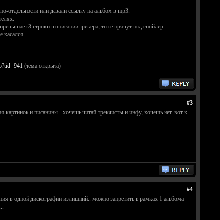
 по-отдельности или давали ссылку на альбом в mp3.
телях.
ревышает 3 строки в описании трекера, то её прячут под спойлер.
е касался.
hp?tid=941
(тема открыта)
#3
я картинок и писанины - хочешь читай треклисты и инфу, хочешь нет. вот к
#4
вания в одной дискографии излишний.. можно запретить в рамках 1 альбома
..