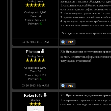
Posting Freak
все правила и справки обсуждаются адм
1. смешивание лоссей было запрещено уж
если скачать дискографию состоящую из
Сообщений: 1,102
2. Информация о группе свыше 3 строк п
Темы: 34
3. продолжительность альбомов вообще н
У нас с: Apr 2011
4. нумерация с нуля также требовалась 
Рейтинг:
40
5. согласен. или уменьшать или не стави
PS: следите за новостями трекера и см
03-26-2013, 06:21 AM
Phenom
RE: Предложения по улучшению правил
Posting Freak
не могу не отметить оформление одного
чему нужно стремиться!
Сообщений: 1,102
Темы: 34
У нас с: Apr 2011
Рейтинг:
40
03-26-2013, 06:40 AM
Roker1648
RE: Предложения по улучшению правил
Member
1. а переконвертировать из wma в mp3 с
смешивать... это ведь логично? а где у 