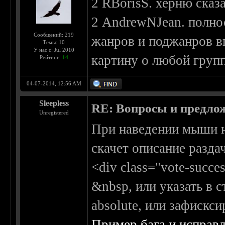
2 RBorisS. херню сказ
2 AndrewNJean. полн
Сообщений: 219
жанров и поджанров вп
Темы: 10
У нас с: Jul 2010
картину о любой групп
Рейтинг:
14
04-07-2014, 12:56 AM
Sleepless
RE: Вопросы и предлож
Unregistered
При наведении мыши на
скачет описание раздач
<div class="vote-succe
&nbsp, или указать в с
absolute, или зафискси
Пример бага и исправ