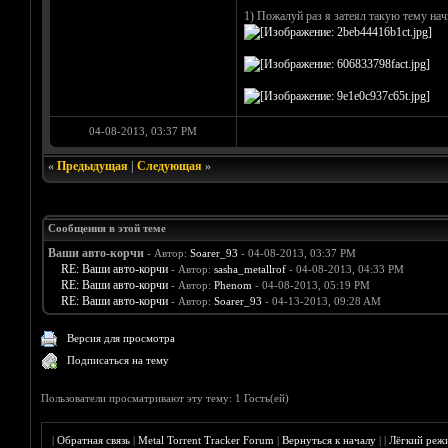
1) Пожалуй раз я затеял такую тему на
04-08-2013, 03:37 PM
«
Предыдущая
|
Следующая
»
Сообщения в этой теме
Ваши авто-корчи
- Автор:
Soarer_93
- 04-08-2013, 03:37 PM
RE: Ваши авто-корчи
- Автор:
sasha_metallrof
- 04-08-2013, 04:33 PM
RE: Ваши авто-корчи
- Автор:
Phenom
- 04-08-2013, 05:19 PM
RE: Ваши авто-корчи
- Автор:
Soarer_93
- 04-13-2013, 09:28 AM
Версия для просмотра
Подписаться на тему
Пользователи просматривают эту тему: 1 Гость(ей)
|
Обратная связь
|
Metal Torrent Tracker Forum
|
Вернуться к началу
|
|
Лёгкий реж