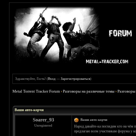
Здравствуйте, Гость! (
Вход
—
Зарегистрироваться
)
Metal Torrent Tracker Forum
›
Разговоры на различные темы
›
Разговоры
Голосов: 0 - Средняя оценка: 0
1
2
3
4
5
Ваши авто-корчи
Soarer_93
Ваши авто-корчи
Unregistered
Народ давайте-ка поглядим кто на чём 
предлагаю всем участникам форума у кого