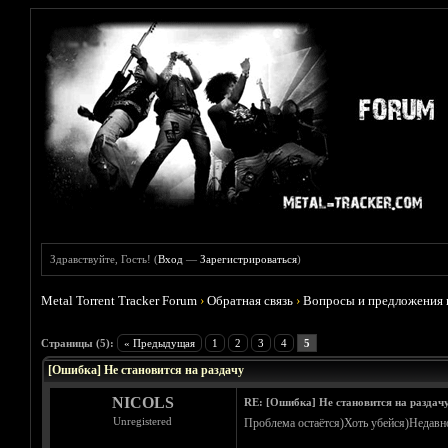
Здравствуйте, Гость! (
Вход
—
Зарегистрироваться
)
Metal Torrent Tracker Forum
›
Обратная связь
›
Вопросы и предложения 
Голосов: 1 - Средняя оценка: 1
1
2
3
4
5
Страницы (5):
« Предыдущая
1
2
3
4
5
[Ошибка] Не становится на раздачу
NICOLS
RE: [Ошибка] Не становится на раздач
Unregistered
Проблема остаётся)Хоть убейся)Недавно