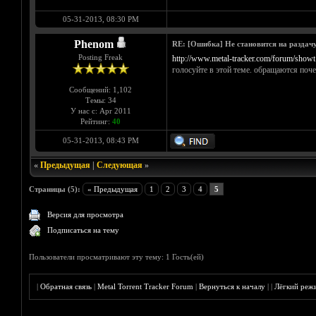
05-31-2013, 08:30 PM
Phenom
RE: [Ошибка] Не становится на раздач
Posting Freak
http://www.metal-tracker.com/forum/showt
голосуйте в этой теме. обращаются поче
Сообщений: 1,102
Темы: 34
У нас с: Apr 2011
Рейтинг:
40
05-31-2013, 08:43 PM
«
Предыдущая
|
Следующая
»
Страницы (5):
« Предыдущая
1
2
3
4
5
Версия для просмотра
Подписаться на тему
Пользователи просматривают эту тему: 1 Гость(ей)
|
Обратная связь
|
Metal Torrent Tracker Forum
|
Вернуться к началу
|
|
Лёгкий реж