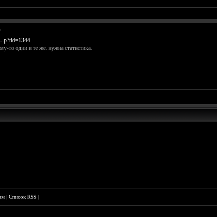
у
...p?tid=1344
му-то одни и те же. нужна статистика.
им
|
Список RSS
|