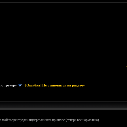
по трекеру
›
[Ошибка] Не становится на раздачу
у
 мой торрент удалили)перезаливать пришлось)теперь все нормально)