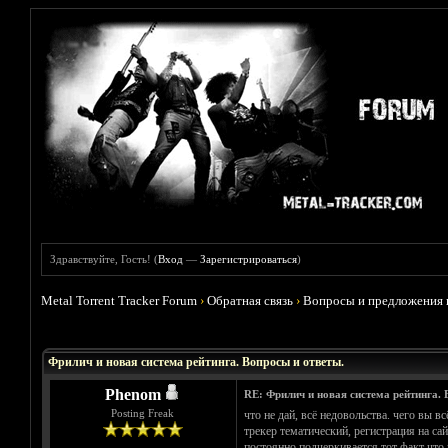
Здравствуйте, Гость! (
Вход
—
Зарегистрироваться
)
Metal Torrent Tracker Forum
›
Обратная связь
›
Вопросы и предложения 
Голосов: 0 - Средняя оценка: 0
1
2
3
4
5
Фрилич и новая система рейтинга. Вопросы и ответы.
Phenom
RE: Фрилич и новая система рейтинга. 
Posting Freak
что не дай, всё недовольства. чего вы вс
трекер тематический, регистрация на са
постоянно подчеркивается тот факт что 