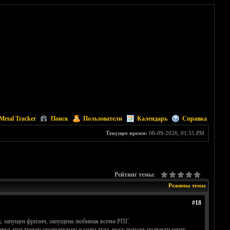
Metal Tracker
Поиск
Пользователи
Календарь
Справка
Текущее время:
08-09-2026, 01:55 PM
Рейтинг темы:
Режимы темы
#18
ции, запущен фрилич, запущена любимая всеми РПГ.
нул этот трекер окончательно и ушёл туда. могу помочь подвести черту