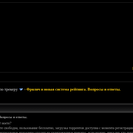
по трекеру
›
Фрилич и новая система рейтинга. Вопросы и ответы.
Вопросы и ответы.
ё ноете?
йте свободна, пользование бесплатно, загрузка торрентов доступна с момента регистра
нормальные аплоадеры уходят на ундеграундные трекеры. если можно, ники тех кто поки