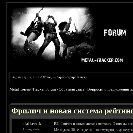
Здравствуйте, Гость! (
Вход
—
Зарегистрироваться
)
Metal Torrent Tracker Forum
›
Обратная связь
›
Вопросы и предложения по
 0
Фрилич и новая система рейтинг
stalkerok
RE: Фрилич и новая система рейтинга. Вопросы и о
Unregistered
Меня даже 30 сек задержки не смущают, ведь нету та