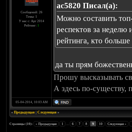
ac5820 Писал(а):
Сообщений: 26
Можно составить топ-
Темы: 1
У нас с: Apr 2014
Рейтинг:
1
респектов за неделю и
рейтинга, кто больше 
да ты прям божествен
Прошу высказывать сво
А здесь по-существу, 
05-04-2014, 10:03 AM
«
Предыдущая
|
Следующая
»
Страницы (10):
« Предыдущая
1
...
6
7
8
9
10
Следующая »