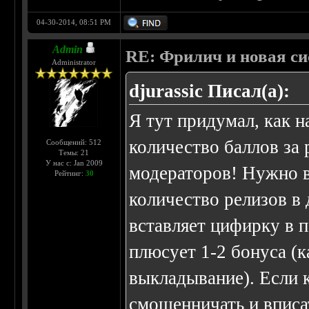
04-30-2014, 08:51 PM
Admin
RE: Фрилич и новая си
Administrator
djurassic Писал(а):
Я тут придумал, как 
количество баллов за 
Сообщений: 512
Темы: 21
У нас с: Jan 2009
модераторов! Нужно в
Рейтинг:
30
количество релизов в
вставляет цифирку в п
плюсует 1-2 бонуса (к
выкладывание). Если 
смошенничать и вписа