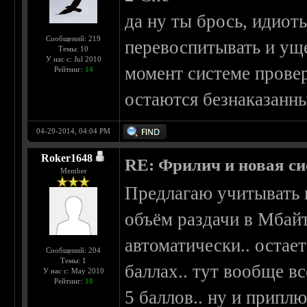
да ну ты брось, идиот
Сообщений: 219
перевоспитывать и ущ
Темы: 10
У нас с: Jul 2010
момент системе провер
Рейтинг:
14
остаются безнаказанны
04-29-2014, 04:04 PM
Roker1648
RE: Фрилич и новая си
Member
Предлагаю учитывать н
объём раздачи в Мбайт
автоматически.. остае
Сообщений: 204
Темы: 1
баллах.. тут вообще в
У нас с: May 2010
Рейтинг:
10
5 баллов.. ну и припл