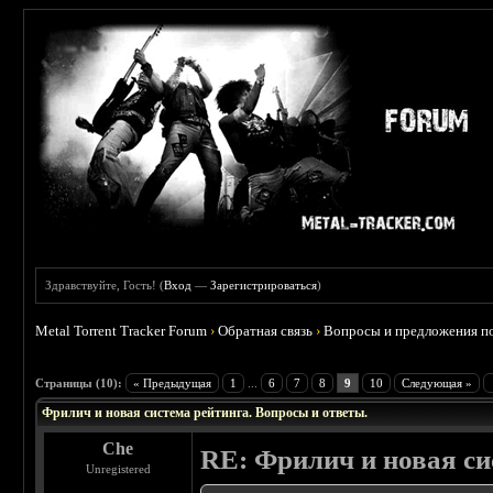
Здравствуйте, Гость! (
Вход
—
Зарегистрироваться
)
Metal Torrent Tracker Forum
›
Обратная связь
›
Вопросы и предложения по
 0
Страницы (10):
« Предыдущая
1
...
6
7
8
9
10
Следующая »
Фрилич и новая система рейтинга. Вопросы и ответы.
Che
RE: Фрилич и новая си
Unregistered