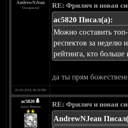
AndrewNJean
RE: Фрилич и новая си
Unregistered
ac5820 Писал(а):
Можно составить топ-
респектов за неделю и
рейтинга, кто больше 
да ты прям божествен
05-03-2014, 09:29 PM
ac5820
RE: Фрилич и новая си
Junior Member
AndrewNJean Писал(