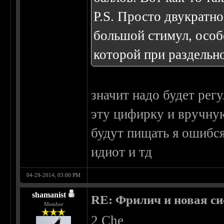
P.S. Просто двукратно
большой стимул, особ
которой при раздельн
значит надо будет рег
эту цифирку и вручну
будут пищать я ошибся 
идиот и тд
04-29-2014, 03:00 PM
shamanist
RE: Фрилич и новая си
Member
2 Che