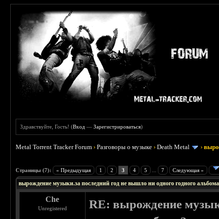
Здравствуйте, Гость! (
Вход
—
Зарегистрироваться
)
Metal Torrent Tracker Forum
›
Разговоры о музыке
›
Death Metal
›
выро
Страницы (7):
« Предыдущая
1
2
3
4
5
...
7
Следующая »
вырождение музыки.за последний год не вышло ни одного годного альбом
Che
RE: вырождение музыки
Unregistered