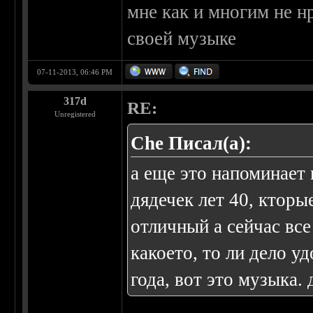
мне как и многим не н
своей музыке
07-11-2013, 06:46 PM
317d
RE:
Unregistered
Che Писал(а):
а еще это напоминает
дядечек лет 40, кторы
отличный а сейчас вс
какоето, то ли дело у
года, вот это музыка. д