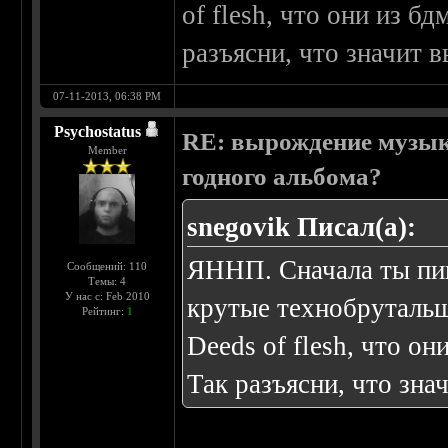
of flesh, что они из б
разъясни, что значит 
07-11-2013, 06:38 PM
Psychostatus
RE: вырождение музыки
Member
годного альбома?
snegovik Писал(а):
ЯННП. Сначала ты пиш
Сообщений: 110
Темы: 4
У нас с: Feb 2010
крутые технобрутальщ
Рейтинг:
1
Deeds of flesh, что он
Так разъясни, что зна