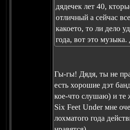
дядечек лет 40, кторы
отличный а сейчас вс
какоето, то ли дело у
года, вот это музыка. 
Гы-гы! Дядя, ты не пра
есть хорошие дэт банд
кое-что слушаю) и те 
Six Feet Under мне оч
лохматого года действ
нравятся)