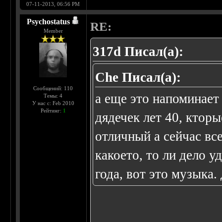
07-11-2013, 06:56 PM
Psychostatus
RE:
Member
317d Писал(а):
Che Писал(а):
Сообщений: 110
а еще это напоминае
Темы: 4
У нас с: Feb 2010
Рейтинг:
1
дядечек лет 40, кторы
отличный а сейчас вс
какоето, то ли дело у
года, вот это музыка. 