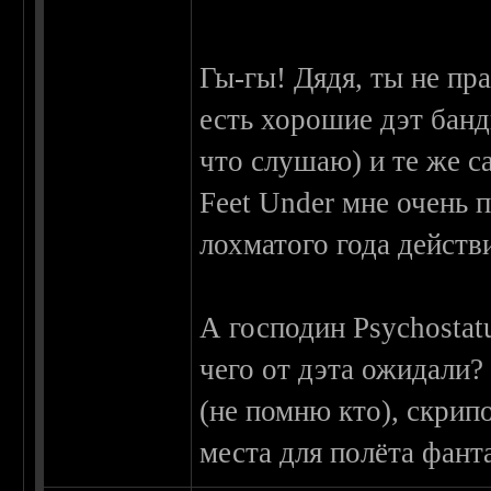
Гы-гы! Дядя, ты не пра
есть хорошие дэт банды
что слушаю) и те же с
Feet Under мне очень 
лохматого года действ
А господин Psychosta
чего от дэта ожидали?
(не помню кто), скрип
места для полёта фанта