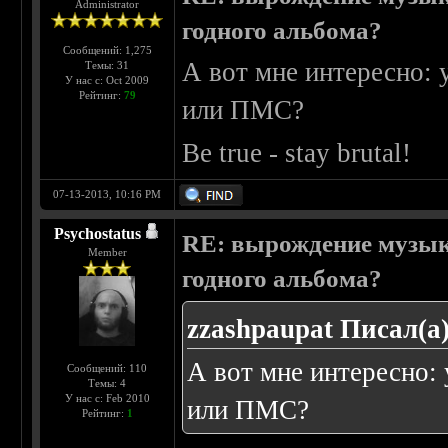
Administrator
годного альбома?
Сообщений: 1,275
А вот мне интересно: 
Темы: 31
У нас с: Oct 2009
Рейтинг:
79
или ПМС?
Be true - stay brutal!
07-13-2013, 10:16 PM
Psychostatus
RE: вырождение музыки
Member
годного альбома?
zzashpaupat Писал(а)
А вот мне интересно:
Сообщений: 110
Темы: 4
У нас с: Feb 2010
или ПМС?
Рейтинг:
1