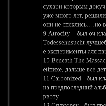
сухари которым докуч
уже много лет, решили
они не спеклись….но в
9 Atrocity – был оч к
Todessehnsucht лучшеб
е эксперименты аля п
10 Beneath The Massac
ейпихе, дальше все де
11 Carbonized - был к
на предпоследний аль
рвоту
12 Cryptopsy - был пр