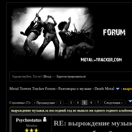
Здравствуйте, Гость! (
Вход
—
Зарегистрироваться
)
Metal Torrent Tracker Forum
›
Разговоры о музыке
›
Death Metal
›
выро
Страницы (7):
« Предыдущая
1
...
3
4
5
6
7
Следующая »
вырождение музыки.за последний год не вышло ни одного годного альбом
Psychostatus
RE: вырождение музыки
Member