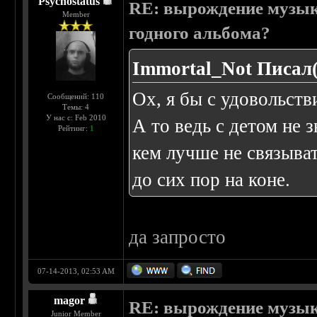
Psychostatus
RE: вырождение музыки
Member
годного альбома?
Immortal_Not Писал(
Ох, я бы с удовольств
Сообщений: 110
Темы: 4
У нас с: Feb 2010
А то ведь с детом не 
Рейтинг:
1
кем лучше не связыват
до сих пор на коне.
да запросто
07-14-2013, 02:53 AM
magor
RE: вырождение музыки
Junior Member