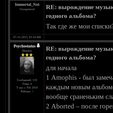
Immortal_Not
RE: вырождение музыки
Unregistered
годного альбома?
Так где же мои списки
07-15-2013, 03:10 AM
Psychostatus
RE: вырождение музыки
Member
годного альбома?
для начала
1 Amophis - был замеч
Сообщений: 110
Темы: 4
каждым новым альбомо
У нас с: Feb 2010
Рейтинг:
1
вообще сраненьким сл
2 Aborted – после гор