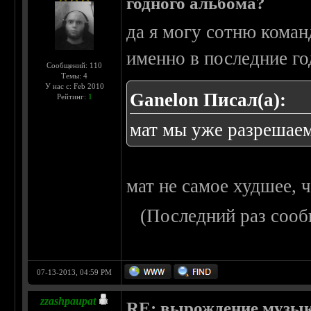
годного альбома?
да я могу сотню команд
именно в последние г
Сообщений: 110
Темы: 4
У нас с: Feb 2010
Ganelon Писал(а):
Рейтинг:
1
мат мы уже разрешае
мат не самое худшее, 
(Последний раз сооб
07-13-2013, 04:59 PM
zzashpaupat
RE: вырождение музыки