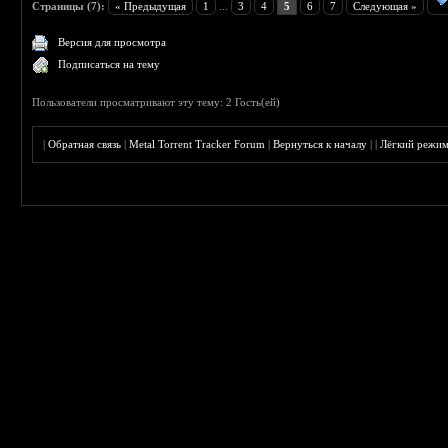
Страницы (7):
« Предыдущая
1
...
3
4
5
6
7
Следующая »
Версия для просмотра
Подписаться на тему
Пользователи просматривают эту тему: 2 Гость(ей)
|
Обратная связь
|
Metal Torrent Tracker Forum
|
Вернуться к началу
|
|
Лёгкий режи