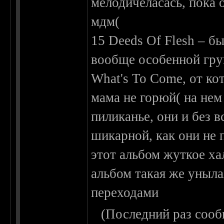
мелодичеласась, пока 
мдм(
15 Deeds Of Flesh – бы
вообще особенной груп
What's To Come, от ко
мама не горюй( на нем
пиликанье, они и без 
шикарной, как они не 
этот альбом жуткое х
альбом такая же уныла
переходами
(Последний раз сооб