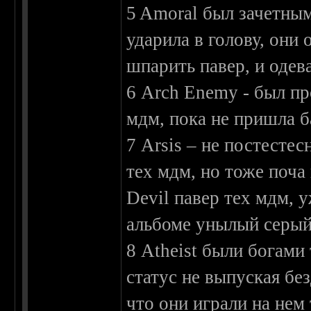
5 Amoral был зачетны
ударила в голову, они
шпарить павер, и оде
6 Arch Enemy - был п
мдм, пока не пришла б
7 Arsis – не постесте
тех мдм, но тоже поча 
Devil павер тех мдм, 
альбоме унылый серый
8 Atheist были богами 
статус не выпуская бе
что они играли на нем 