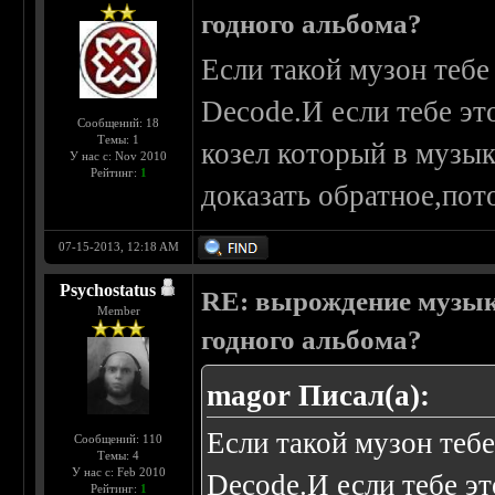
годного альбома?
Если такой музон тебе
Decode.И если тебе эт
Сообщений: 18
Темы: 1
козел который в музык
У нас с: Nov 2010
Рейтинг:
1
доказать обратное,пот
07-15-2013, 12:18 AM
Psychostatus
RE: вырождение музыки
Member
годного альбома?
magor Писал(а):
Если такой музон тебе
Сообщений: 110
Темы: 4
У нас с: Feb 2010
Decode.И если тебе эт
Рейтинг:
1