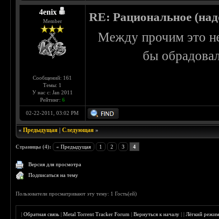
4enix
RE: Рациональное (над
Member
Между прочим это не
бы обрадовал
Сообщений: 161
Темы: 1
У нас с: Jan 2011
Рейтинг:
6
02-22-2011, 03:02 PM
«
Предыдущая
|
Следующая
»
Страницы (4):
« Предыдущая
1
2
3
4
Версия для просмотра
Подписаться на тему
Пользователи просматривают эту тему: 1 Гость(ей)
|
Обратная связь
|
Metal Torrent Tracker Forum
|
Вернуться к началу
|
|
Лёгкий режи