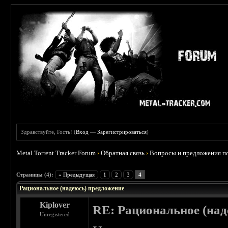
Здравствуйте, Гость! (
Вход
—
Зарегистрироваться
)
Metal Torrent Tracker Forum
›
Обратная связь
›
Вопросы и предложения по
 0
Страницы (4):
« Предыдущая
1
2
3
4
Рациональное (надеюсь) предложение
Kiplover
RE: Рациональное (над
Unregistered