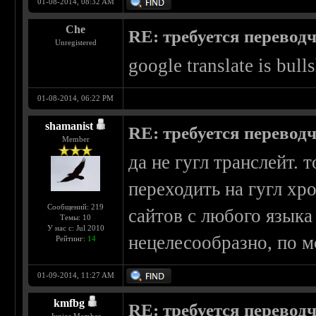
01-08-2014, 08:32 AM
Che
RE: требуется перевод
Unregistered
google translate is bull
01-08-2014, 06:22 PM
shamanist
RE: требуется перевод
Member
да не гугл транслейт. 
переходить на гугл хр
Сообщений: 219
сайтов с любого языка
Темы: 10
У нас с: Jul 2010
нецелесообразно, по м
Рейтинг:
14
01-09-2014, 11:27 AM
kmfbg
RE: требуется перевод