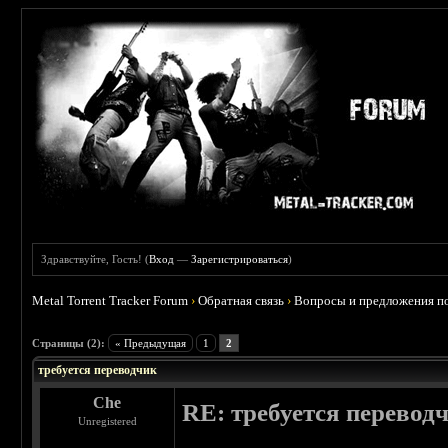
Здравствуйте, Гость! (
Вход
—
Зарегистрироваться
)
Metal Torrent Tracker Forum
›
Обратная связь
›
Вопросы и предложения по
 0
Страницы (2):
« Предыдущая
1
2
требуется переводчик
Che
RE: требуется перевод
Unregistered