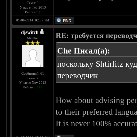
Темы: 0
У нас с: Feb 2013
Рейтинг:
0
01-06-2014, 02:07 PM
djswitch
RE: требуется перевод
Member
Che Писал(а):
поскольку Shtirlitz к
переводчик
Сообщений: 61
Темы: 2
У нас с: Nov 2012
Рейтинг:
100
How about advising p
to their preferred lang
It is never 100% accur