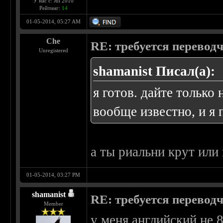
У нас с: Jul 2010
Рейтинг:
14
01-05-2014, 05:27 AM
Che
RE: требуется перевод
Unregistered
shamanist Писал(а):
я готов. дайте только 
вообще известно, и я
а ты риальни крут или 
01-05-2014, 03:27 PM
shamanist
RE: требуется перевод
Member
у меня английский не 