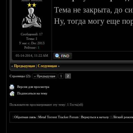
Junior Member
Тема не закрыта, до с
Ну, тогда могу еще по
Сообщений: 17
Темы: 1
У нас с: Dec 2013
Рейтинг:
1
05-14-2014, 11:22 AM
«
Предыдущая
|
Следующая
»
Страницы (2):
« Предыдущая
1
2
Версия для просмотра
Подписаться на тему
Пользователи просматривают эту тему: 1 Гость(ей)
|
Обратная связь
|
Metal Torrent Tracker Forum
|
Вернуться к началу
|
|
Лёгкий режи