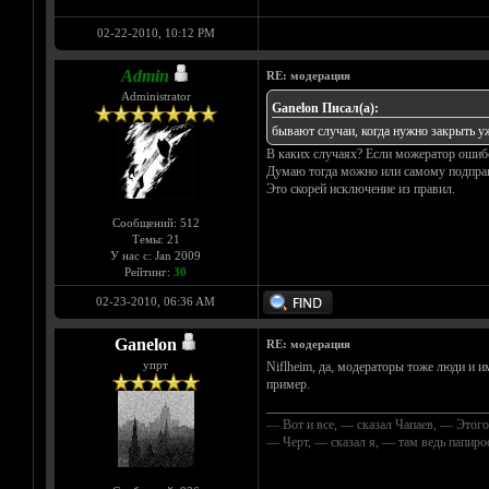
02-22-2010, 10:12 PM
Admin
RE: модерация
Administrator
Ganelon Писал(а):
бывают случаи, когда нужно закрыть уж
В каких случаях? Если можератор ошибс
Думаю тогда можно или самому подправи
Это скорей исключение из правил.
Сообщений: 512
Темы: 21
У нас с: Jan 2009
Рейтинг:
30
02-23-2010, 06:36 AM
Ganelon
RE: модерация
упрт
Niflheim, да, модераторы тоже люди и и
пример.
__________________________________
— Вот и все, — сказал Чапаев, — Этого
— Черт, — сказал я, — там ведь папир