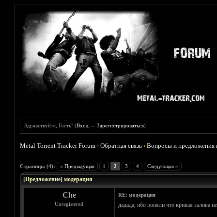
Здравствуйте, Гость! (
Вход
—
Зарегистрироваться
)
Metal Torrent Tracker Forum
›
Обратная связь
›
Вопросы и предложения 
Голосов: 1 - Средняя оценка: 5
1
2
3
4
5
Страницы (4):
« Предыдущая
1
2
3
4
Следующая »
[Предложение] модерация
Che
RE: модерация
Unregistered
дадада, ибо поняли что кривая залива не