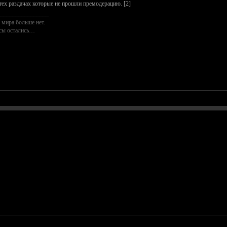
тех раздачах которые не прошли премодерацию. [2]
________________
 мира больше нет.
осы остались…