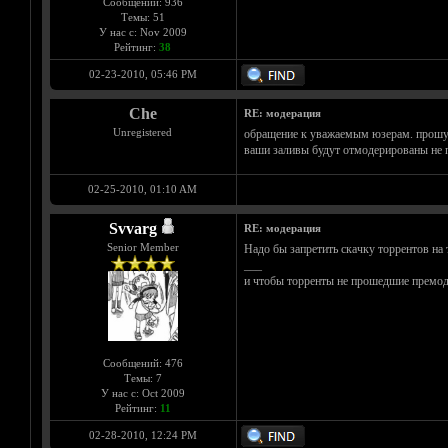
Сообщений: 936
Темы: 51
У нас с: Nov 2009
Рейтинг:
38
02-23-2010, 05:46 PM
Che
RE: модерация
Unregistered
обращение к уважаемым юзерам. прошу ва
ваши заливы будут отмодерированы не пе
02-25-2010, 01:10 AM
Svvarg
RE: модерация
Senior Member
Надо бы запретить скачку торрентов на
___
и чтобы торренты не прошедшие премоде
Сообщений: 476
Темы: 7
У нас с: Oct 2009
Рейтинг:
11
02-28-2010, 12:24 PM