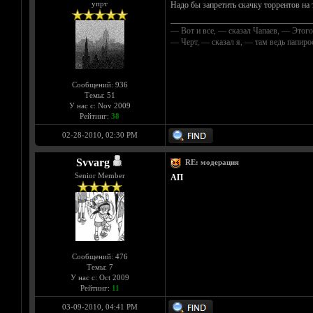
упрт
Надо бы запретить скачку торрентов на 
__________________________________
— Вот и все, — сказал Чапаев, — Этого
— Черт, — сказал я, — там ведь папир
Сообщений: 936
Темы: 51
У нас с: Nov 2009
Рейтинг:
38
02-28-2010, 02:30 PM
Svvarg
RE: модерация
Senior Member
АП
Сообщений: 476
Темы: 7
У нас с: Oct 2009
Рейтинг:
11
03-09-2010, 04:41 PM