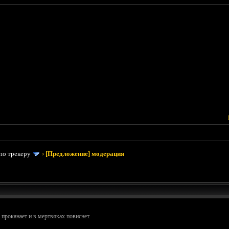
по трекеру
›
[Предложение] модерация
 проканает и в мертвяках повиснет.