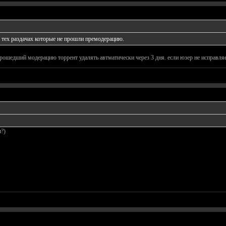
а тех раздачах которые не прошли премодерацию.
прошедший модерацию торрент удалять автматически через 3 дня. если юзер не исправляе
?)