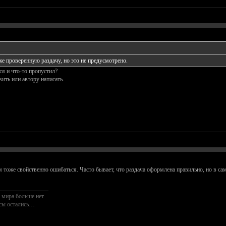
е проверенную раздачу, но это не предусмотрено.
я и что-то пропустил?
ть или автору написать.
м тоже свойственно ошибаться. Часто бывает, что раздача оформлена правильно, но в сам
________________
 мира больше нет.
осы остались…