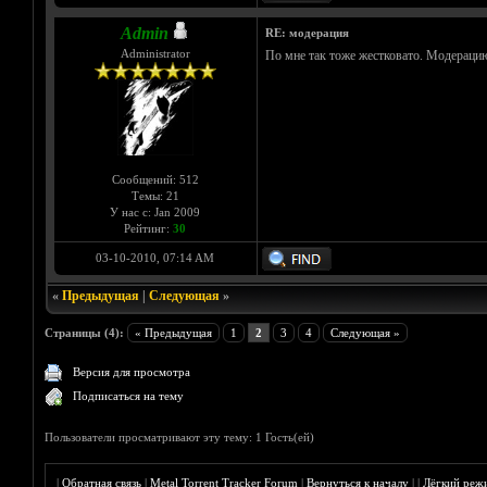
Admin
RE: модерация
Administrator
По мне так тоже жестковато. Модерацию
Сообщений: 512
Темы: 21
У нас с: Jan 2009
Рейтинг:
30
03-10-2010, 07:14 AM
«
Предыдущая
|
Следующая
»
Страницы (4):
« Предыдущая
1
2
3
4
Следующая »
Версия для просмотра
Подписаться на тему
Пользователи просматривают эту тему: 1 Гость(ей)
|
Обратная связь
|
Metal Torrent Tracker Forum
|
Вернуться к началу
|
|
Лёгкий реж