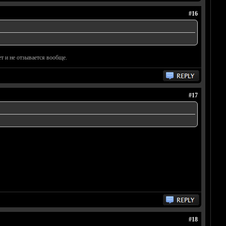
#16
т и не отзывается вообще.
#17
#18