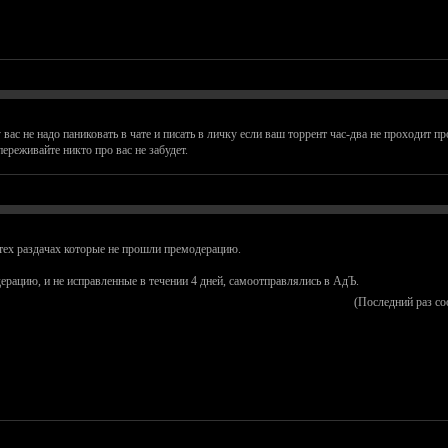
с не надо паниковать в чате и писать в личку если ваш торрент час-два не проходит пр
реживайте никто про вас не забудет.
 тех раздачах которые не прошли премодерацию.
рацию, и не исправленные в течении 4 дней, самоотправлялись в АдЪ.
(Последний раз с