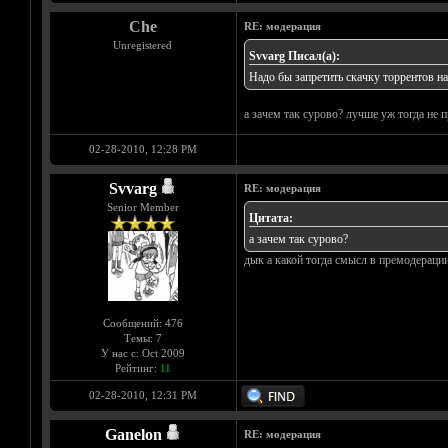
Che
RE: модерация
Unregistered
Svvarg Писал(а):
Надо бы запретить скачку торрентов н
а зачем так сурово? лучше уж тогда не 
02-28-2010, 12:28 PM
Svvarg
RE: модерация
Senior Member
Цитата:
а зачем так сурово?
дык а какой тогда смысл в премодерации
Сообщений: 476
Темы: 7
У нас с: Oct 2009
Рейтинг:
11
02-28-2010, 12:31 PM
Ganelon
RE: модерация