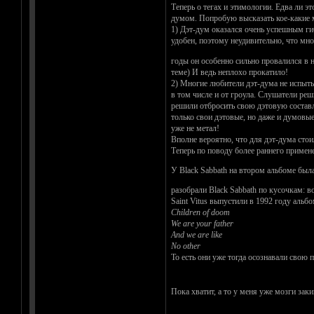
Теперь о тегах и этимологии. Едва ли эт
думом. Попробую высказать кое-какие м
1) Дэт-дум оказался очень успешным ги
удобен, поэтому неудивительно, что мно
годы он особенно сильно провалился в н
теме) И ведь неплохо прокатило!
2) Многие любители дэт-дума не испыты
в том числе и от гроула. Слушатели реш
решили отбросить свою дэтовую составл
только свои дэтовые, но даже и думов
уже не метал!
Вполне вероятно, что для дэт-дума стои
Теперь по поводу более раннего приме
У Black Sabbath на втором альбоме был
разобрали Black Sabbath по кусочкам: в
Saint Vitus выпустили в 1992 году альб
Children of doom
We are your father
And we are like
No other
То есть они уже тогда осознавали свою 
Пока хватит, а то у меня уже мозги зак