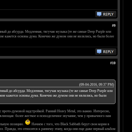
#9
нный до абсурда. Медленная, тягучая музыка (те же самые Deep Purple или
мне кажется основы дума. Конечно же думом они не являлись, но были более
#10
(09-04-2016, 09:37 PM)
ённый до абсурда. Медленная, тягучая музыка (те же самые Deep Purple или
 мне кажется основы дума. Конечно же думом они не являлись, но были
 с прото-думовой надстройкой. Ранний Heavy Metal, это важно. Интересно,
авляющая: более жесткое и психоделичное звучание, чем у привычного нам
дальную позицию.
Начнем с того, что Black Sabbath берут свои корни в
. Правда, это относится к раннему этапу, когда они еще даже первый альбом