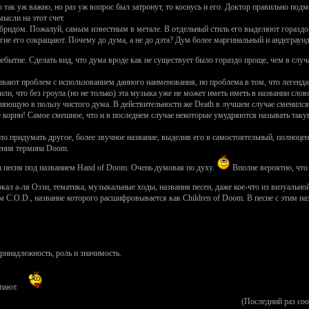
о так уж важно, но раз уж вопрос был затронут, то коснусь и его. Доктор правильно под
ысли на этот счет.
бридом. Пожалуй, самым известным в метале. В отдельный стиль его выделяют гораздо
гие его сокращают. Почему до дума, а не до дэта? Дум более маргинальный и андеграундн
ебытие. Сделать вид, что дума вроде как не существует было гораздо проще, чем в случ
вают проблем с использованием данного наименования, но проблема в том, что легенда
или, что без гроула (но не только) эта музыка уже не может иметь иметь в названии слов
яющую в пользу чистого дума. В действительности же Death в лучшем случае сменился 
ые корни! Самое смешное, что и в последнем случае некоторые умудряются называть т
ло придумать другое, более звучное название, выделив его в самостоятельный, полноцен
нения термина Doom.
а песня под названием Hand of Doom. Очень думовая по духу.
Вполне вероятно, что
окал а-ля Оззи, тематика, музыкальные ходы, названия песен, даже кое-что из визуальн
ом C.O.D., название которого расшифровывается как Children of Doom. В песне с этим наз
принадлежность, роль и значимость.
ипают.
(Последний раз со