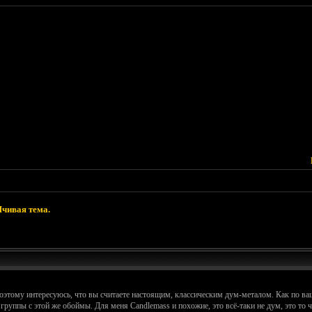
чивая тема.
этому интересуюсь, что вы считаете настоящим, классическим дум-металом. Как по ваше
е группы с этой же обоймы. Для меня Candlemass и похожие, это всё-таки не дум, это то