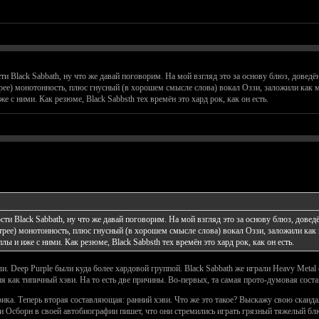
ти Black Sabbath, ну что же давай поговорим. На мой взгляд это за основу блюз, доведё
трее) монотонность, плюс гнусный (в хорошем смысле слова) вокал Оззи, заложили как 
 с ними. Как резюме, Black Sabbsth тех времён это хард рок, как он есть.
сти Black Sabbath, ну что же давай поговорим. На мой взгляд это за основу блюз, довед
стрее) монотонность, плюс гнусный (в хорошем смысле слова) вокал Оззи, заложили как
ы и иже с ними. Как резюме, Black Sabbsth тех времён это хард рок, как он есть.
ыли. Deep Purple были куда более хардовой группой. Black Sabbath же играли Heavy Metal
ня как типичный хэви. На то есть две причины. Во-первых, та самая прото-думовая сост
рика. Теперь вторая составляющая: ранний хэви. Что же это такое? Выскажу свою скан
 Осборн в своей автобиографии пишет, что они стремились играть грязный тяжелый блюз