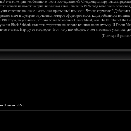
ранний метал не привлек большого числа последователей. Следующими крупными представ
 тоже совсем не похож на привычный нам хэви. Эта вещь 1976 года тоже очень блюзовая, 
звучит совершенно иначе, напоминая привычный нам хэви. Что же случилось? Добавился 
грязноватым и шустрым звучанием, которое сформировалось, когда добавилось влияни
1980 года, то услышим, что это более блюзовый Heavy Metal, чем The Number of the Bea
учания Black Sabbath является отсутствие панкового влияния на их музыку. И Doom Met
лем метала. Наряду со стоунером. Вот что у них общего, о чем я вскользь упоминал до 
(Последний раз со
им
|
Список RSS
|