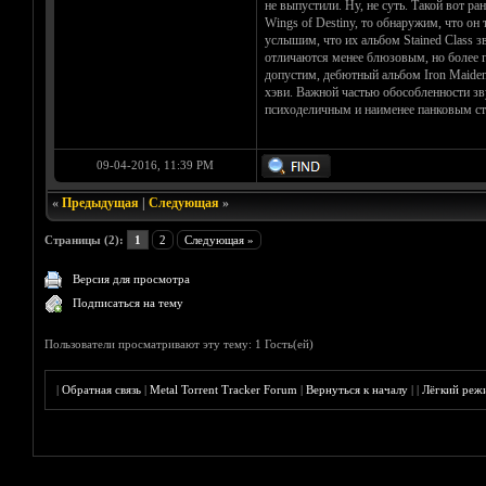
не выпустили. Ну, не суть. Такой вот 
Wings of Destiny, то обнаружим, что он
услышим, что их альбом Stained Class 
отличаются менее блюзовым, но более 
допустим, дебютный альбом Iron Maiden 
хэви. Важной частью обособленности зв
психоделичным и наименее панковым сти
09-04-2016, 11:39 PM
«
Предыдущая
|
Следующая
»
Страницы (2):
1
2
Следующая »
Версия для просмотра
Подписаться на тему
Пользователи просматривают эту тему: 1 Гость(ей)
|
Обратная связь
|
Metal Torrent Tracker Forum
|
Вернуться к началу
|
|
Лёгкий реж