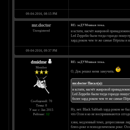
09-04-2016, 08:15 PM
mr.doctor
RE: заДУМчивая тема.
Unregistered
и кстати, насчёт жанровой принадлежнос
Led Zeppelin были тогда гораздо пошус
хард роком чем те же самые Пёрплы и иже
09-04-2016, 09:37 PM
dmidme
RE: заДУМчивая тема.
Member
О, Док решил меня замучить.
mr.doctor Писал(а):
и кстати, насчёт жанровой принадлежно
Led Zeppelin были тогда гораздо пошу
более хард роком чем те же самые Пёрпл
Сообщений: 70
Темы: 0
Ну, нет. Black Sabbath хард-роком не б
У нас с: Jan 2015
что Оззи и ко не воспринимаются сегод
Рейтинг:
12
хэви, медленный темп, депрессивная ли
блюз-роке и психоделическом роке. Оззи