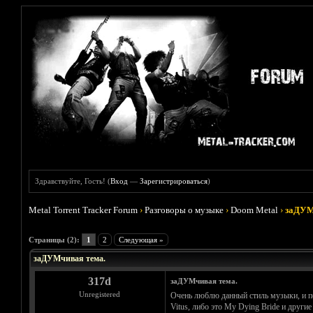
Здравствуйте, Гость! (
Вход
—
Зарегистрироваться
)
Metal Torrent Tracker Forum
›
Разговоры о музыке
›
Doom Metal
›
заДУМ
Голосов: 1 - Средняя оценка: 1
1
2
3
4
5
Страницы (2):
1
2
Следующая »
заДУМчивая тема.
317d
заДУМчивая тема.
Unregistered
Очень люблю данный стиль музыки, и по
Vitus, либо это My Dying Bride и други