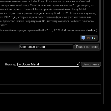
ителями можно считать Judas Priest. Если мы послушаем их альбом Sad
но при этом она Heavy Metal. А если мы перепрыгнем на 2 года вперед, то
новый ингредиент. Stained Class и прочий знакомый нам Heavy Metal
е панка. И уже это звучание породило волну NWOBHM. Если мы послушаем,
st 1982 года, который звучит более панково (грязно), уже как типичный
al брал свое начало напрямую от BS, поэтому оказался наиболее блюзово-
этого.
общение было отредактировано 09-05-2016, 12:21 AM пользователем
dmidme
.)
Переход: