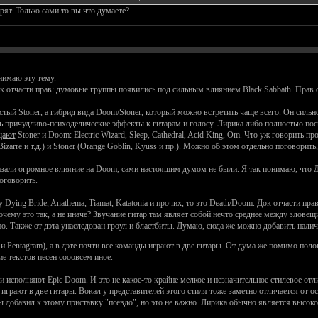
орят. Только сами то вы что думаете?
нимаю эту тему.
Док отчасти прав: думовые группы появились под сильным влиянием Black Sabbath. Прав 
тый Stoner, а гибрид вида Doom/Stoner, который можно встретить чаще всего. Он сильно 
ь причудливо-психоделические эффекты к гитарам и голосу. Лирика либо полностью пос
щают
Stoner и Doom: Electric Wizard, Sleep, Cathedral, Acid King, Om. Что уж говорить пр
zarre и т.д.) и Stoner (Orange Goblin, Kyuss и пр.). Можно об этом отдельно поговорить,
азали огромное влияние на Doom, сами настоящим думом не были. Я так понимаю, что До
оговорить.
y Dying Bride, Anathema, Tiamat, Katatonia и прочих, то это Death/Doom. Док отчасти пр
очему это так, а не иначе? Звучание гитар там являет собой нечто среднее между злов
 Также от дэта унаследован гроул и бластбиты. Думаю, сюда же можно добавить налич
s и Pentagram), а в дэте почти все команды играют в две гитары. От дума же помимо по
ие текстов песен сооовсем иное.
 исполняют Epic Doom. И это не какое-то крайне мелкое и незначительное стилевое отлич
играют в две гитары. Вокал у представителей этого стиля тоже заметно отличается от 
ы добавил к этому приставку "псевдо", но это не важно. Лирика обычно является высоко