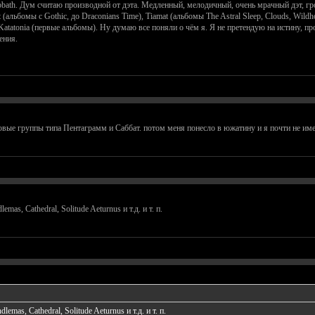
bbath. Дум считаю производной от дэта. Медленный, мелодичный, очень мрачный дэт, 
st (альбомы с Gothic, до Draconians Time), Tiamat (альбомы The Astral Sleep, Clouds, W
Katatonia (первые альбомы). Ну думаю все поняли о чём я. Я не претендую на истину, п
ения.
вые группы типа Пентаграмм и Саббат. потом меня понесло в южатину и я почти не имел
mas, Cathedral, Solitude Aeturnus и т.д. и т. п.
emas, Cathedral, Solitude Aeturnus и т.д. и т. п.