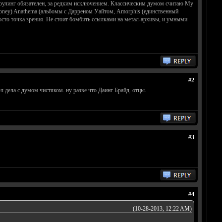
гроулинг обязателен, за редким исключением. Классическим думом считаю My
ildhoney) Anathema (альбомы с Дарреном Уайтом, Amorphis (единственный
росто точка зрения. Не стоит бомбить ссылками на метал-архивы, и умными
#2
 дела с думом чистяком. ну разве что Даинг Брайд. отцы.
#3
#4
(10-28-2013, 12:22 AM)