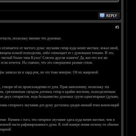
#5
отчасти, поскольку именно что думовые.
отличается от чистого дума: звучание гитар куда менее жесткое, вокал иной,
вящена всякой психоделии, либо совмещает ее с думовыми темами. И это,
о чистый Stoner типа Kyuss! Совсем другая планета! Да, кое-что все же
 если хочется. Но главное, что это совершенно разные стили.
к записал их в хард-рок, но это тоже неверно. Об их жанровой
ав, говоря об их происхождении от дэта. Прав наполовину, поскольку эта
ещим, грязноватым саундом дэтовых гитар и крайне жестким, психоделичным
ие двух гитаристов, ведь большинство думовых групп одногитарные (думаю,
ловины гитарного звучания дэт-думу достались средне-низкий темп композиций
ие. Начнем с того, что гитарное звучание здесь куда менее жесткое, чем в
основной части рафинированного дума. К этой манере пения почему-то обычно
парной.