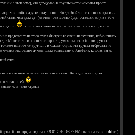
метил (не в этой теме), что дэт-думовые группы часто называют просто
 чаще, чем любых других полукровок. Но двойной тег не слишком красив и
ый стиль, чем даже дэт (на этом тоже можно будет остановиться), а в 90-е
ае с дэтом.
(хотя и это крайне нелепо, о чем я по сути и пишу в этой
рные представители этого стиля быстренько сменили звучание, избавившись
о дэт. Многие стали называть ее просто думом, как если бы эти группы
готиком или чем-то другим, а в худшем случае эти группы отбросили не
акую музыку настоящим думом. Даже современную Анафему, которая давно
ный стиль.
 она и послужила источником названия стиля. Ведь думовые группы
ой составляющей.
ванием есть такие строки:
общение было отредактировано 09-01-2016, 08:37 PM пользователем
dmidme
.)