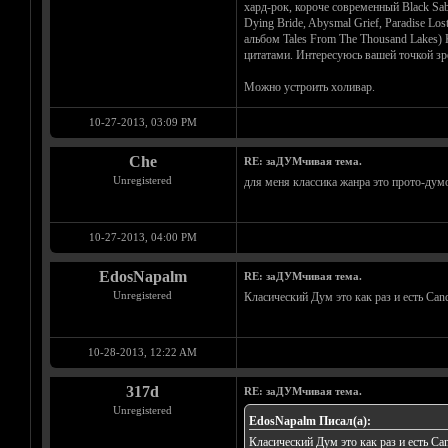
хард-рок, короче современный Black Sa
Dying Bride, Abysmal Grief, Paradise Lo
альбом Tales From The Thousand Lakes) 
цитатами. Интересуюсь вашей точкой зр
Можно устроить холивар.
10-27-2013, 03:09 PM
Che
RE: заДУМчивая тема.
Unregistered
для меня классика жанра это прото-думо
10-27-2013, 04:00 PM
EdosNapalm
RE: заДУМчивая тема.
Unregistered
Класический Дум это как раз и есть Candle
10-28-2013, 12:22 AM
317d
RE: заДУМчивая тема.
Unregistered
EdosNapalm Писал(а):
Класический Дум это как раз и есть Candl