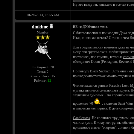
Ну это везде так написано и все так гов
10-28-2013, 08:55 AM
dmidme
RE: заДУМчивая тема.
Member
С благословения и по наводке Дока под
Итак, с чего же начать? С того, в чем 
Для убедительности возьмем даже не чис
а еще эти группы очень любят применят
повторюсь, про группы, которые
совме
объединяет Doom (Pentagram, Reverend Bi
Сообщений: 70
По поводу Black Sabbath. Хоть они и ок
Темы: 0
принадлежности тоже можно отдельно п
У нас с: Jan 2015
Рейтинг:
12
Что же касается ранних Paradise Lost, M
музыка является смесью дэта и дума. П
звучанием думовых. Это хорошо слышно.
процентов 70
, включая Saint Vitu
и депрессивная лирика. В дэте содержан
Candlemass
. Не являются тру думом, они
чистом думе. К тому же группы обычно 
применяют эпитет "оперная". Лично я б