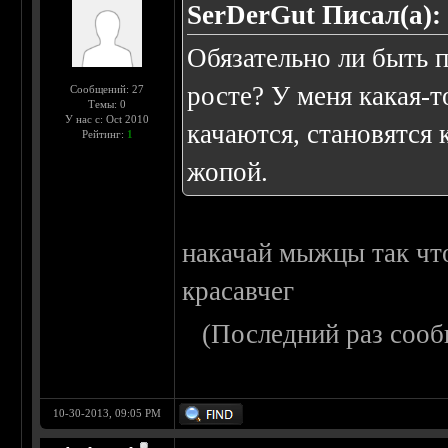
SerDerGut Писал(а):
Обязательно ли быть 
росте? У меня какая-т
Сообщений: 27
Темы: 0
У нас с: Oct 2010
качаются, становятся 
Рейтинг:
1
жопой
.
накачай мыжцы так чт
красавчег
(Последний раз сооб
10-30-2013, 09:05 PM