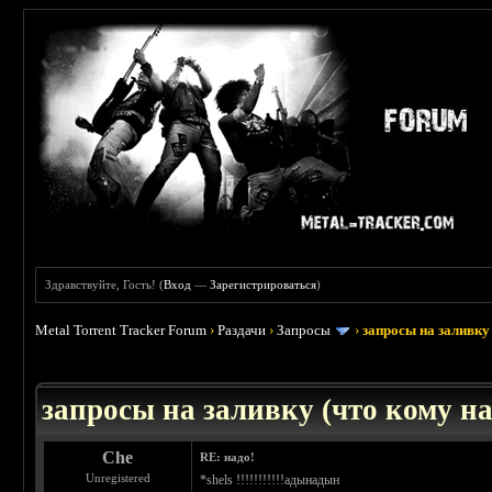
Здравствуйте, Гость! (
Вход
—
Зарегистрироваться
)
Metal Torrent Tracker Forum
›
Раздачи
›
Запросы
›
запросы на заливку 
: 3.45
запросы на заливку (что кому над
Che
RE: надо!
Unregistered
*shels !!!!!!!!!!!адынадын