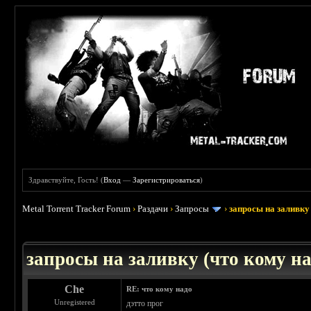
Здравствуйте, Гость! (
Вход
—
Зарегистрироваться
)
Metal Torrent Tracker Forum
›
Раздачи
›
Запросы
›
запросы на заливку 
: 3.45
запросы на заливку (что кому над
Che
RE: что кому надо
Unregistered
дэтто прог