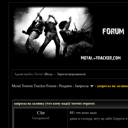
Здравствуйте, Гость! (
Вход
—
Зарегистрироваться
)
Metal Torrent Tracker Forum
›
Раздачи
›
Запросы
›
запросы на заливку
Голосов: 33 - Средняя оценка: 3.45
1
2
3
4
5
запросы на заливку (что кому надо)/ torrent requests
Che
RE: что кому надо
Unregistered
дамы и господа, нету на сайте Emperor в