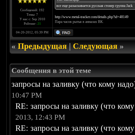
все еще разыскивается русская стонер группа Jack
Сообщений: 192
Темы: 7
http://www.metal-tracker.com/details.php?id=48149
У нас с: Sep 2010
Пара часов рытья в анналах ВК.
Рейтинг:
21
04-20-2012, 05:39 PM
«
Предыдущая
|
Следующая
»
Сообщения в этой теме
запросы на заливку (что кому надо)/
10:47 PM
RE: запросы на заливку (что кому н
2013, 12:43 PM
RE: запросы на заливку (что кому н