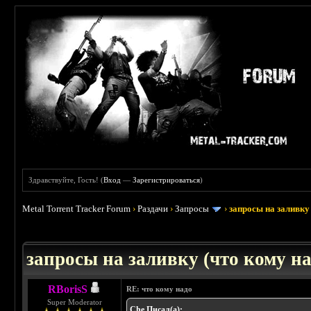
Здравствуйте, Гость! (
Вход
—
Зарегистрироваться
)
Metal Torrent Tracker Forum
›
Раздачи
›
Запросы
›
запросы на заливку 
: 3.45
запросы на заливку (что кому над
RBorisS
RE: что кому надо
Super Moderator
Che Писал(а):