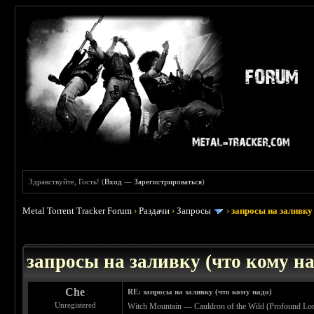
Здравствуйте, Гость! (
Вход
—
Зарегистрироваться
)
Metal Torrent Tracker Forum
›
Раздачи
›
Запросы
›
запросы на заливку 
: 3.45
запросы на заливку (что кому над
Che
RE: запросы на заливку (что кому надо)
Unregistered
Witch Mountain — Cauldron of the Wild (Profound Lo