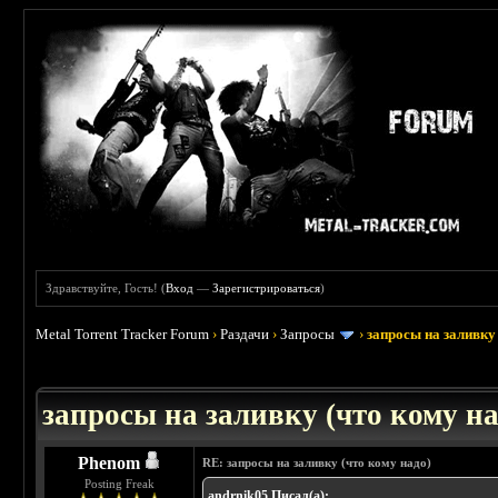
Здравствуйте, Гость! (
Вход
—
Зарегистрироваться
)
Metal Torrent Tracker Forum
›
Раздачи
›
Запросы
›
запросы на заливку 
: 3.45
запросы на заливку (что кому над
Phenom
RE: запросы на заливку (что кому надо)
Posting Freak
andrnik05 Писал(а):