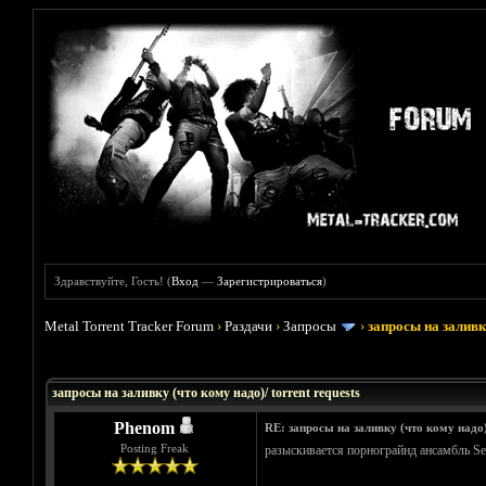
Здравствуйте, Гость! (
Вход
—
Зарегистрироваться
)
Metal Torrent Tracker Forum
›
Раздачи
›
Запросы
›
запросы на заливку
Голосов: 33 - Средняя оценка: 3.45
1
2
3
4
5
запросы на заливку (что кому надо)/ torrent requests
Phenom
RE: запросы на заливку (что кому надо
Posting Freak
разыскивается порнограйнд ансамбль Septi