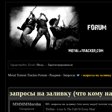
Здравствуйте, Гость! (
Вход
—
Зарегистрироваться
)
Metal Torrent Tracker Forum
›
Раздачи
›
Запросы
›
запросы на заливку 
: 3.45
запросы на заливку (что кому над
MMMMMorshu
RE: запросы на заливку (что кому надо)/ torrent req
Unregistered
'Defline - Love Is The Fall Of Every Man'