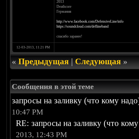
2013
Deathcore
Германия
http://www.facebook.com/DefensiveLine/info
https://soundcloud.com/deflineband
спасибо заранее!
12-03-2013, 11:21 PM
«
Предыдущая
|
Следующая
»
Сообщения в этой теме
запросы на заливку (что кому надо)/
10:47 PM
RE: запросы на заливку (что кому н
2013, 12:43 PM