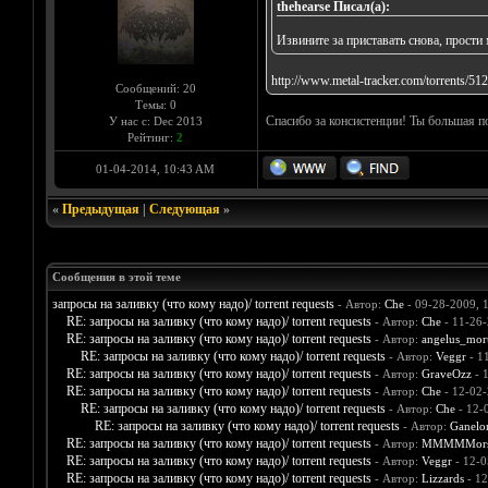
thehearse Писал(а):
Извините за приставать снова, прост
http://www.metal-tracker.com/torrents/51
Сообщений: 20
Темы: 0
Спасибо за консистенции! Ты большая 
У нас с: Dec 2013
Рейтинг:
2
01-04-2014, 10:43 AM
«
Предыдущая
|
Следующая
»
Сообщения в этой теме
запросы на заливку (что кому надо)/ torrent requests
- Автор:
Che
- 09-28-2009, 
RE: запросы на заливку (что кому надо)/ torrent requests
- Автор:
Che
- 11-26-
RE: запросы на заливку (что кому надо)/ torrent requests
- Автор:
angelus_mort
RE: запросы на заливку (что кому надо)/ torrent requests
- Автор:
Veggr
- 1
RE: запросы на заливку (что кому надо)/ torrent requests
- Автор:
GraveOzz
- 
RE: запросы на заливку (что кому надо)/ torrent requests
- Автор:
Che
- 12-02-
RE: запросы на заливку (что кому надо)/ torrent requests
- Автор:
Che
- 12-
RE: запросы на заливку (что кому надо)/ torrent requests
- Автор:
Ganelo
RE: запросы на заливку (что кому надо)/ torrent requests
- Автор:
MMMMMors
RE: запросы на заливку (что кому надо)/ torrent requests
- Автор:
Veggr
- 12-0
RE: запросы на заливку (что кому надо)/ torrent requests
- Автор:
Lizzards
- 12