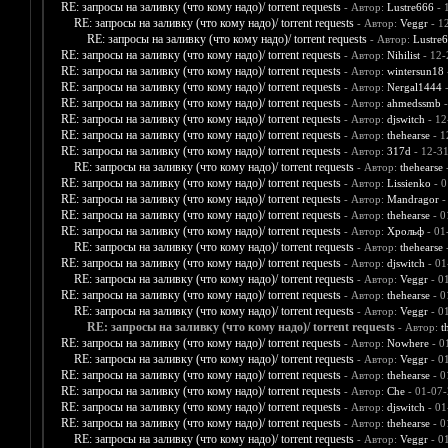
RE: запросы на заливку (что кому надо)/ torrent requests
- Автор:
Lustre666
- 
RE: запросы на заливку (что кому надо)/ torrent requests
- Автор:
Veggr
- 1
RE: запросы на заливку (что кому надо)/ torrent requests
- Автор:
Lustre
RE: запросы на заливку (что кому надо)/ torrent requests
- Автор:
Nihilist
- 12-
RE: запросы на заливку (что кому надо)/ torrent requests
- Автор:
wintersun18
RE: запросы на заливку (что кому надо)/ torrent requests
- Автор:
Nergal1444
-
RE: запросы на заливку (что кому надо)/ torrent requests
- Автор:
ahmedssmb
-
RE: запросы на заливку (что кому надо)/ torrent requests
- Автор:
djswitch
- 12
RE: запросы на заливку (что кому надо)/ torrent requests
- Автор:
thehearse
- 1
RE: запросы на заливку (что кому надо)/ torrent requests
- Автор:
317d
- 12-3
RE: запросы на заливку (что кому надо)/ torrent requests
- Автор:
thehearse
-
RE: запросы на заливку (что кому надо)/ torrent requests
- Автор:
Lissienko
- 0
RE: запросы на заливку (что кому надо)/ torrent requests
- Автор:
Mandragor
-
RE: запросы на заливку (что кому надо)/ torrent requests
- Автор:
thehearse
- 0
RE: запросы на заливку (что кому надо)/ torrent requests
- Автор:
Хрольф
- 01
RE: запросы на заливку (что кому надо)/ torrent requests
- Автор:
thehearse
-
RE: запросы на заливку (что кому надо)/ torrent requests
- Автор:
djswitch
- 01
RE: запросы на заливку (что кому надо)/ torrent requests
- Автор:
Veggr
- 0
RE: запросы на заливку (что кому надо)/ torrent requests
- Автор:
thehearse
- 0
RE: запросы на заливку (что кому надо)/ torrent requests
- Автор:
Veggr
- 0
RE: запросы на заливку (что кому надо)/ torrent requests
- Автор:
t
RE: запросы на заливку (что кому надо)/ torrent requests
- Автор:
Nowhere
- 0
RE: запросы на заливку (что кому надо)/ torrent requests
- Автор:
Veggr
- 0
RE: запросы на заливку (что кому надо)/ torrent requests
- Автор:
thehearse
- 0
RE: запросы на заливку (что кому надо)/ torrent requests
- Автор:
Che
- 01-07-
RE: запросы на заливку (что кому надо)/ torrent requests
- Автор:
djswitch
- 01
RE: запросы на заливку (что кому надо)/ torrent requests
- Автор:
thehearse
- 0
RE: запросы на заливку (что кому надо)/ torrent requests
- Автор:
Veggr
- 0