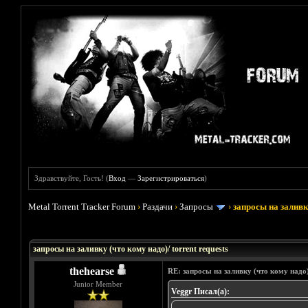
Здравствуйте, Гость! (
Вход
—
Зарегистрироваться
)
Metal Torrent Tracker Forum
›
Раздачи
›
Запросы
›
запросы на заливку
Голосов: 33 - Средняя оценка: 3.45
1
2
3
4
5
запросы на заливку (что кому надо)/ torrent requests
thehearse
RE: запросы на заливку (что кому надо)/
Junior Member
Veggr Писал(а):