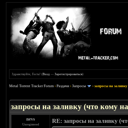
Здравствуйте, Гость! (
Вход
—
Зарегистрироваться
)
Metal Torrent Tracker Forum
›
Раздачи
›
Запросы
›
запросы на заливку 
: 3.45
запросы на заливку (что кому над
nevs
RE: запросы на заливку (что
Unregistered