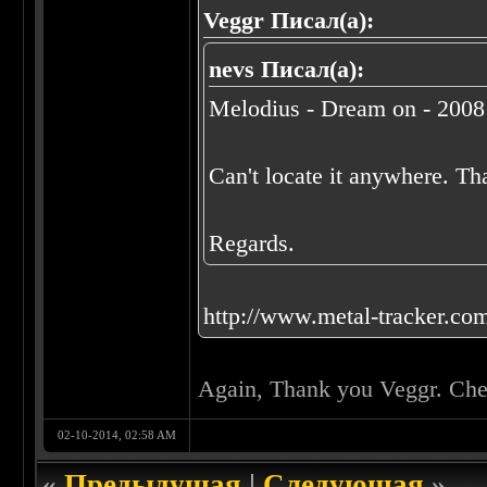
Veggr Писал(а):
nevs Писал(а):
Melodius - Dream on - 2008 
Can't locate it anywhere. Th
Regards.
http://www.metal-tracker.com
Again, Thank you Veggr. Che
02-10-2014, 02:58 AM
«
Предыдущая
|
Следующая
»