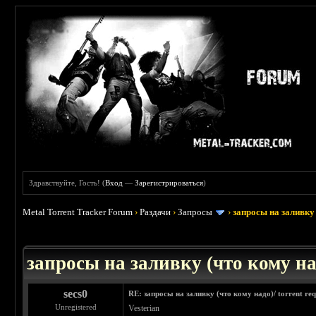
Здравствуйте, Гость! (
Вход
—
Зарегистрироваться
)
Metal Torrent Tracker Forum
›
Раздачи
›
Запросы
›
запросы на заливку 
: 3.45
запросы на заливку (что кому над
secs0
RE: запросы на заливку (что кому надо)/ torrent req
Unregistered
Vesterian