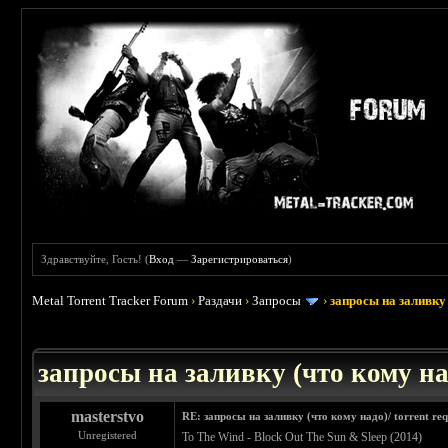
Здравствуйте, Гость! (
Вход
—
Зарегистрироваться
)
Metal Torrent Tracker Forum
›
Раздачи
›
Запросы
›
запросы на заливку 
: 3.45
запросы на заливку (что кому над
masterstvo
RE: запросы на заливку (что кому надо)/ torrent req
Unregistered
To The Wind - Block Out The Sun & Sleep (2014)