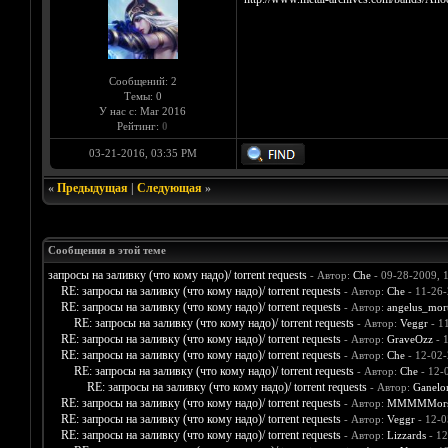
Сообщений: 2
Темы: 0
У нас с: Mar 2016
Рейтинг:
0
03-21-2016, 03:35 PM
«
Предыдущая
|
Следующая
»
Сообщения в этой теме
запросы на заливку (что кому надо)/ torrent requests
- Автор:
Che
- 09-28-2009, 
RE: запросы на заливку (что кому надо)/ torrent requests
- Автор:
Che
- 11-26-
RE: запросы на заливку (что кому надо)/ torrent requests
- Автор:
angelus_mort
RE: запросы на заливку (что кому надо)/ torrent requests
- Автор:
Veggr
- 1
RE: запросы на заливку (что кому надо)/ torrent requests
- Автор:
GraveOzz
- 
RE: запросы на заливку (что кому надо)/ torrent requests
- Автор:
Che
- 12-02-
RE: запросы на заливку (что кому надо)/ torrent requests
- Автор:
Che
- 12-
RE: запросы на заливку (что кому надо)/ torrent requests
- Автор:
Ganelo
RE: запросы на заливку (что кому надо)/ torrent requests
- Автор:
MMMMMors
RE: запросы на заливку (что кому надо)/ torrent requests
- Автор:
Veggr
- 12-0
RE: запросы на заливку (что кому надо)/ torrent requests
- Автор:
Lizzards
- 12