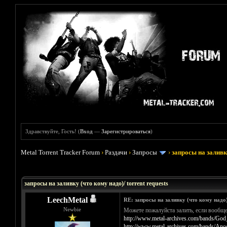
Здравствуйте, Гость! (
Вход
—
Зарегистрироваться
)
Metal Torrent Tracker Forum
›
Раздачи
›
Запросы
›
запросы на заливку
Голосов: 33 - Средняя оценка: 3.45
1
2
3
4
5
запросы на заливку (что кому надо)/ torrent requests
LeechMetal
RE: запросы на заливку (что кому надо)/
Newbie
Можете пожалуйста залить, если вообще 
http://www.metal-archives.com/bands/God_
http://www.metal-archives.com/bands/Ano