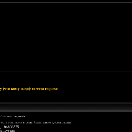
 (что кому надо)/ torrent requests
 torrent requests
есть эти парни в сети. Желательно дискографии.
...fied/38575
dize/71366