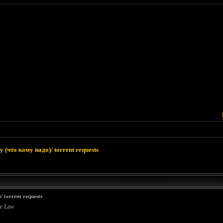
 (что кому надо)/ torrent requests
 torrent requests
he Law