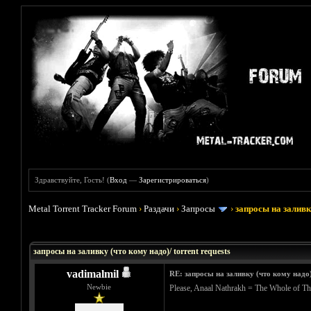
Здравствуйте, Гость! (
Вход
—
Зарегистрироваться
)
Metal Torrent Tracker Forum
›
Раздачи
›
Запросы
›
запросы на заливку
Голосов: 33 - Средняя оценка: 3.45
1
2
3
4
5
запросы на заливку (что кому надо)/ torrent requests
vadimalmil
RE: запросы на заливку (что кому надо)/
Newbie
Please, Anaal Nathrakh = The Whole of T