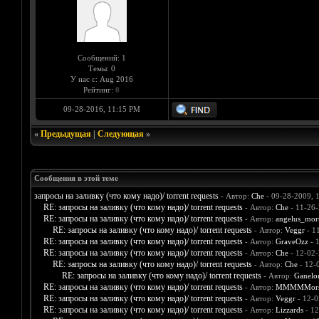
Сообщений: 1
Темы: 0
У нас с: Aug 2016
Рейтинг:
0
09-28-2016, 11:15 PM
«
Предыдущая
|
Следующая
»
Сообщения в этой теме
запросы на заливку (что кому надо)/ torrent requests
- Автор:
Che
- 09-28-2009, 
RE: запросы на заливку (что кому надо)/ torrent requests
- Автор:
Che
- 11-26-
RE: запросы на заливку (что кому надо)/ torrent requests
- Автор:
angelus_mort
RE: запросы на заливку (что кому надо)/ torrent requests
- Автор:
Veggr
- 1
RE: запросы на заливку (что кому надо)/ torrent requests
- Автор:
GraveOzz
- 
RE: запросы на заливку (что кому надо)/ torrent requests
- Автор:
Che
- 12-02-
RE: запросы на заливку (что кому надо)/ torrent requests
- Автор:
Che
- 12-
RE: запросы на заливку (что кому надо)/ torrent requests
- Автор:
Ganelo
RE: запросы на заливку (что кому надо)/ torrent requests
- Автор:
MMMMMors
RE: запросы на заливку (что кому надо)/ torrent requests
- Автор:
Veggr
- 12-0
RE: запросы на заливку (что кому надо)/ torrent requests
- Автор:
Lizzards
- 12