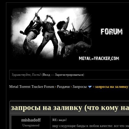
Здравствуйте, Гость! (
Вход
—
Зарегистрироваться
)
Metal Torrent Tracker Forum
›
Раздачи
›
Запросы
›
запросы на заливку 
: 3.45
запросы на заливку (что кому над
mishadoff
RE: надо!
Unregistered
ищу следующие банды в любом качестве. все что зна