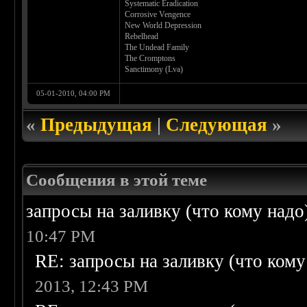
Systematic Eradication
Corrosive Vengence
New World Depression
Rebelhead
The Undead Family
The Cromptons
Sanctimony (Lva)
05-01-2010, 04:00 PM
«
Предыдущая
|
Следующая
»
Сообщения в этой теме
запросы на заливку (что кому надо)/
10:47 PM
RE: запросы на заливку (что кому н
2013, 12:43 PM