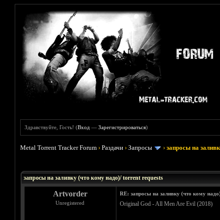
Здравствуйте, Гость! (
Вход
—
Зарегистрироваться
)
Metal Torrent Tracker Forum
›
Раздачи
›
Запросы
›
запросы на заливку
Голосов: 33 - Средняя оценка: 3.45
1
2
3
4
5
запросы на заливку (что кому надо)/ torrent requests
Artvorder
RE: запросы на заливку (что кому надо)/
Unregistered
Original God - All Men Are Evil (2018)