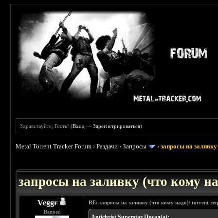
Здравствуйте, Гость! (
Вход
—
Зарегистрироваться
)
Metal Torrent Tracker Forum
›
Раздачи
›
Запросы
›
запросы на заливку 
: 3.45
запросы на заливку (что кому над
Veggr
RE: запросы на заливку (что кому надо)/ torrent req
Banned
Antichrist Superstar Писал(а):