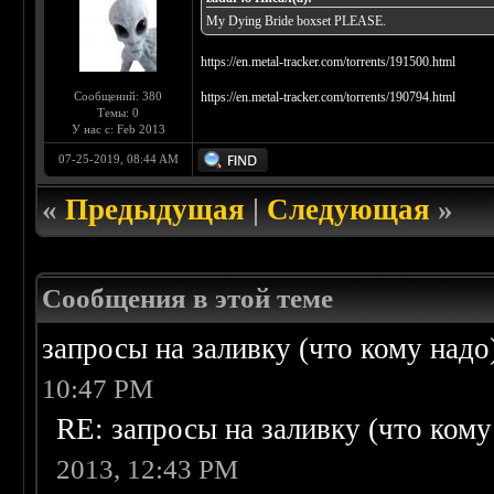
My Dying Bride boxset PLEASE.
https://en.metal-tracker.com/torrents/191500.html
Сообщений: 380
https://en.metal-tracker.com/torrents/190794.html
Темы: 0
У нас с: Feb 2013
07-25-2019, 08:44 AM
«
Предыдущая
|
Следующая
»
Сообщения в этой теме
запросы на заливку (что кому надо)/
10:47 PM
RE: запросы на заливку (что кому н
2013, 12:43 PM