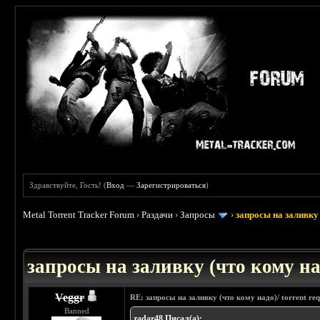
Здравствуйте, Гость! (
Вход
—
Зарегистрироваться
)
Metal Torrent Tracker Forum
›
Раздачи
›
Запросы
›
запросы на заливку 
: 3.45
запросы на заливку (что кому над
Veggr
RE: запросы на заливку (что кому надо)/ torrent req
Banned
zadar48 Писал(а):