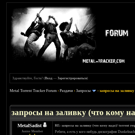
Здравствуйте, Гость! (
Вход
—
Зарегистрироваться
)
Metal Torrent Tracker Forum
›
Раздачи
›
Запросы
›
запросы на заливку 
: 3.45
запросы на заливку (что кому над
MetalSadist
RE: запросы на заливку (что кому надо)/ torrent req
Junior Member
Ребята, а есть у кого нибудь дискография Dunkelnach