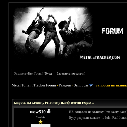
Здравствуйте, Гость! (
Вход
—
Зарегистрироваться
)
Metal Torrent Tracker Forum
›
Раздачи
›
Запросы
›
запросы на заливку
Голосов: 33 - Средняя оценка: 3.45
1
2
3
4
5
запросы на заливку (что кому надо)/ torrent requests
wow510
RE: запросы на заливку (что кому надо)/
Newbie
Буду рад если зальете .... John Paul Jo