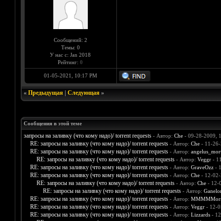
Сообщений: 2
Темы: 0
У нас с: Jan 2018
Рейтинг:
0
01-05-2021, 10:17 PM
«
Предыдущая
|
Следующая
»
Сообщения в этой теме
запросы на заливку (что кому надо)/ torrent requests
- Автор:
Che
- 09-28-2009, 
RE: запросы на заливку (что кому надо)/ torrent requests
- Автор:
Che
- 11-26-
RE: запросы на заливку (что кому надо)/ torrent requests
- Автор:
angelus_mort
RE: запросы на заливку (что кому надо)/ torrent requests
- Автор:
Veggr
- 1
RE: запросы на заливку (что кому надо)/ torrent requests
- Автор:
GraveOzz
- 
RE: запросы на заливку (что кому надо)/ torrent requests
- Автор:
Che
- 12-02-
RE: запросы на заливку (что кому надо)/ torrent requests
- Автор:
Che
- 12-
RE: запросы на заливку (что кому надо)/ torrent requests
- Автор:
Ganelo
RE: запросы на заливку (что кому надо)/ torrent requests
- Автор:
MMMMMors
RE: запросы на заливку (что кому надо)/ torrent requests
- Автор:
Veggr
- 12-0
RE: запросы на заливку (что кому надо)/ torrent requests
- Автор:
Lizzards
- 12