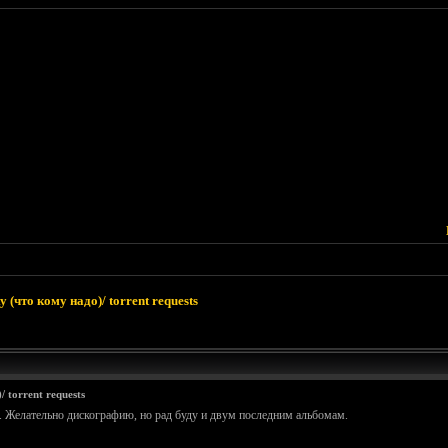
 (что кому надо)/ torrent requests
 torrent requests
nes. Желательно дискографию, но рад буду и двум последним альбомам.