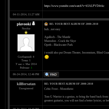
https://www.youtube.com/watch?v=b5ALPVD4vkc
04-11-2014, 11:27 AM
plavooki
RE: YOUR BEST ALBUM OF 2000-2010
Newbie
huh...not easy
Agalloch - The Mantle
Mastodon - Crack the Skye
Opeth - Blackwater Park
i would also put Dream Theater, Insomnium, Blind Guard
Сообщений: 4
Темы: 1
У нас с: Mar 2014
Рейтинг:
1
06-24-2014, 12:46 PM
killforsatan
RE: YOUR BEST ALBUM OF 2000-2010
Unregistered
Celtic Frost - Monotheist
Tom G Warrior is a genius, to bring the band back from 
greatest guitarist, you will not find a better lyricist, or