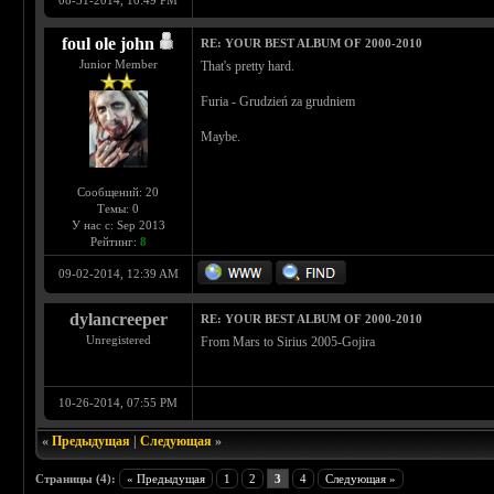
08-31-2014, 10:49 PM
foul ole john
RE: YOUR BEST ALBUM OF 2000-2010
Junior Member
That's pretty hard.
Furia - Grudzień za grudniem
Maybe.
Сообщений: 20
Темы: 0
У нас с: Sep 2013
Рейтинг:
8
09-02-2014, 12:39 AM
dylancreeper
RE: YOUR BEST ALBUM OF 2000-2010
Unregistered
From Mars to Sirius 2005-Gojira
10-26-2014, 07:55 PM
«
Предыдущая
|
Следующая
»
Страницы (4):
« Предыдущая
1
2
3
4
Следующая »