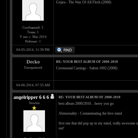
Gojira - The Way Of All Flesh (2008)
Сообщений: 5
Темы: 1
У нас с: Mar 2014
Рейтинг:
0
04-05-2014, 11:39 PM
Decko
RE: YOUR BEST ALBUM OF 2000-2010
Unregistered
Ceremonial Castings - Salem 1692 (2008)
04-06-2014, 07:55 AM
angelripper 6 6 6
RE: YOUR BEST ALBUM OF 2000-2010
Newbie
best album 2000/2010... herey you go
Abmornality - Contaminating the hive mind
first one that did pop up in my mind, really awesome 
out!