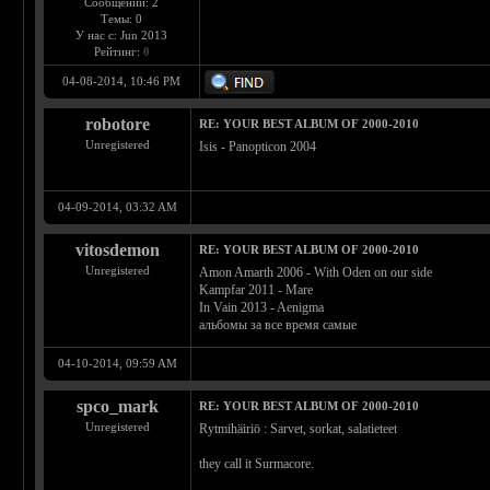
Сообщений: 2
Темы: 0
У нас с: Jun 2013
Рейтинг:
0
04-08-2014, 10:46 PM
robotore
RE: YOUR BEST ALBUM OF 2000-2010
Unregistered
Isis - Panopticon 2004
04-09-2014, 03:32 AM
vitosdemon
RE: YOUR BEST ALBUM OF 2000-2010
Unregistered
Amon Amarth 2006 - With Oden on our side
Kampfar 2011 - Mare
In Vain 2013 - Aenigma
альбомы за все время самые
04-10-2014, 09:59 AM
spco_mark
RE: YOUR BEST ALBUM OF 2000-2010
Unregistered
Rytmihäiriö : Sarvet, sorkat, salatieteet
they call it Surmacore.