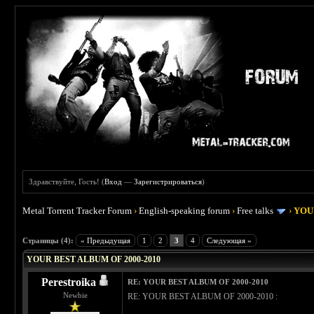
Здравствуйте, Гость! (
Вход
—
Зарегистрироваться
)
Metal Torrent Tracker Forum
›
English-speaking forum
›
Free talks
›
YOU
 4
Страницы (4):
« Предыдущая
1
2
3
4
Следующая »
YOUR BEST ALBUM OF 2000-2010
Perestroika
RE: YOUR BEST ALBUM OF 2000-2010
Newbie
RE: YOUR BEST ALBUM OF 2000-2010 :