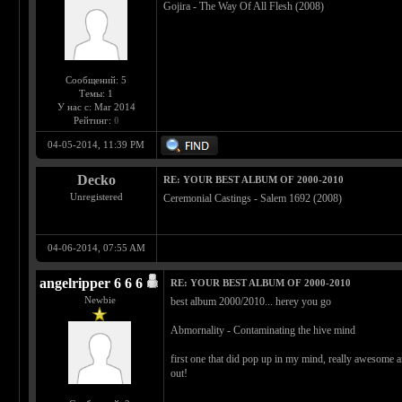
Gojira - The Way Of All Flesh (2008)
Сообщений: 5
Темы: 1
У нас с: Mar 2014
Рейтинг:
0
04-05-2014, 11:39 PM
Decko
RE: YOUR BEST ALBUM OF 2000-2010
Unregistered
Ceremonial Castings - Salem 1692 (2008)
04-06-2014, 07:55 AM
angelripper 6 6 6
RE: YOUR BEST ALBUM OF 2000-2010
Newbie
best album 2000/2010... herey you go
Abmornality - Contaminating the hive mind
first one that did pop up in my mind, really awesome 
out!