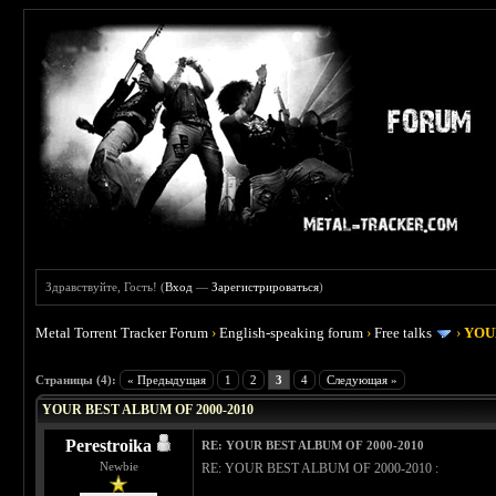
Здравствуйте, Гость! (
Вход
—
Зарегистрироваться
)
Metal Torrent Tracker Forum
›
English-speaking forum
›
Free talks
›
YOU
 4
Страницы (4):
« Предыдущая
1
2
3
4
Следующая »
YOUR BEST ALBUM OF 2000-2010
Perestroika
RE: YOUR BEST ALBUM OF 2000-2010
Newbie
RE: YOUR BEST ALBUM OF 2000-2010 :