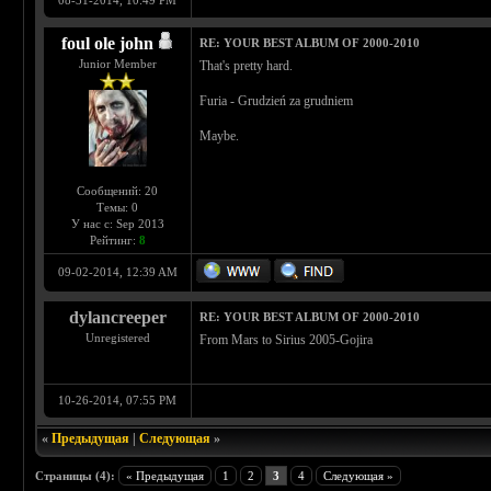
08-31-2014, 10:49 PM
foul ole john
RE: YOUR BEST ALBUM OF 2000-2010
Junior Member
That's pretty hard.
Furia - Grudzień za grudniem
Maybe.
Сообщений: 20
Темы: 0
У нас с: Sep 2013
Рейтинг:
8
09-02-2014, 12:39 AM
dylancreeper
RE: YOUR BEST ALBUM OF 2000-2010
Unregistered
From Mars to Sirius 2005-Gojira
10-26-2014, 07:55 PM
«
Предыдущая
|
Следующая
»
Страницы (4):
« Предыдущая
1
2
3
4
Следующая »