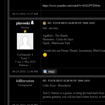
https://www.youtube.com/watch?v=b5ALPVD4vkc
04-11-2014, 11:27 AM
plavooki
RE: YOUR BEST ALBUM OF 2000-2010
Newbie
huh...not easy
Agalloch - The Mantle
Mastodon - Crack the Skye
Opeth - Blackwater Park
i would also put Dream Theater, Insomnium, Blind Guard
Сообщений: 4
Темы: 1
У нас с: Mar 2014
Рейтинг:
1
06-24-2014, 12:46 PM
killforsatan
RE: YOUR BEST ALBUM OF 2000-2010
Unregistered
Celtic Frost - Monotheist
Tom G Warrior is a genius, to bring the band back from 
greatest guitarist, you will not find a better lyricist, or