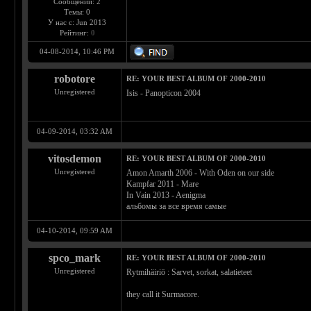
Сообщений: 2
Темы: 0
У нас с: Jun 2013
Рейтинг:
0
04-08-2014, 10:46 PM
robotore
RE: YOUR BEST ALBUM OF 2000-2010
Unregistered
Isis - Panopticon 2004
04-09-2014, 03:32 AM
vitosdemon
RE: YOUR BEST ALBUM OF 2000-2010
Unregistered
Amon Amarth 2006 - With Oden on our side
Kampfar 2011 - Mare
In Vain 2013 - Aenigma
альбомы за все время самые
04-10-2014, 09:59 AM
spco_mark
RE: YOUR BEST ALBUM OF 2000-2010
Unregistered
Rytmihäiriö : Sarvet, sorkat, salatieteet
they call it Surmacore.