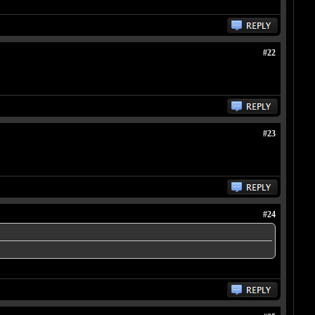
#22
#23
#24