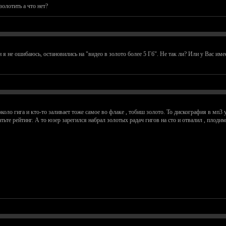
золотить а что нет?
 я не ошибаюсь, остановились на "видео в золото более 5 Гб". Не так ли? Или у Вас имее
коло гига и кто-то заливает тоже самое во флаке , тобиш золото. То дискография в мп3 
тьте рейтинг. А то юзер зарегился набрал золотых радач гигов на сто и отвалил , плоди