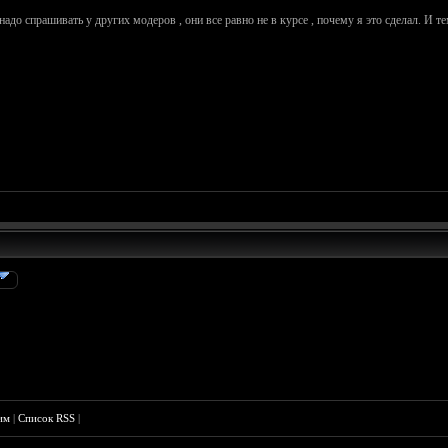
е надо спрашивать у других модеров , они все равно не в курсе , почему я это сделал. И т
им
|
Список RSS
|