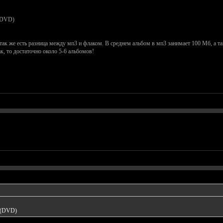
 (DVD)
так же есть разница между мп3 и флаком. В среднем альбом в мп3 занимает 100 Мб, а т
к, то достаточно около 5-6 альбомов!
б (DVD)