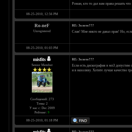
Роман, кто то дал вам права решать что 
08-25-2010, 12:56 PM
Ro-neF
RE: Золото???
Unregistered
Слав! Мне никто не давал прав! Но, если
08-25-2010, 01:03 PM
misfits
RE: Золото???
Senior Member
Если есть дискография в мп3 допустим о
и в нахоляву. Хотите лучше качество тра
Сообщений: 273
Темы: 2
У нас с: Dec 2009
Рейтинг:
9
08-25-2010, 01:18 PM
misfits
RE: Золото???