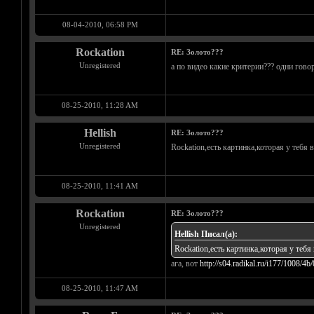
08-04-2010, 06:58 PM
Rockation
RE: Золото???
Unregistered
а по видео какие критерии??? одни говоря
08-25-2010, 11:28 AM
Hellish
RE: Золото???
Unregistered
Rockation,есть картинка,которая у тебя 
08-25-2010, 11:41 AM
Rockation
RE: Золото???
Unregistered
Hellish Писал(а):
Rockation,есть картинка,которая у тебя
ага, вот
http://s04.radikal.ru/i177/1008/4
08-25-2010, 11:47 AM