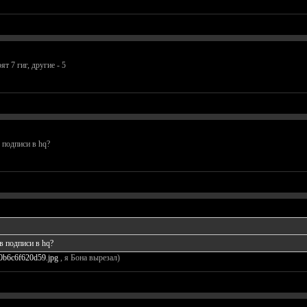
т 7 гиг, другие - 5
в подписи в hq?
 в подписи в hq?
b/0b6c6f620d59.jpg
, я Бона вырезал)