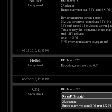
Ro-neF
RE: Золото???
Unregistered
2Rockation:
Видео золотится если 5 Гб, или 4,Х Гб
Вот кстати насчёт золота вопрос:
Музыка золотится, если более 3 Гб! Но 
3 Гб мп3 надо 9-12 альбомов, а если фла
Тогда почему бы не сделать золото для:
мп3 - 3Гб и более;
флак - 4-5 Гб.
????? ответьте пожалсто модераторы!
08-25-2010, 12:45 PM
Hellish
RE: Золото???
Unregistered
Rockation,огромное спасибо!)
08-25-2010, 12:50 PM
Che
RE: Золото???
Unregistered
Ro-neF Писал(а):
2Rockation:
Видео золотится если 5 Гб, или 4,Х Г