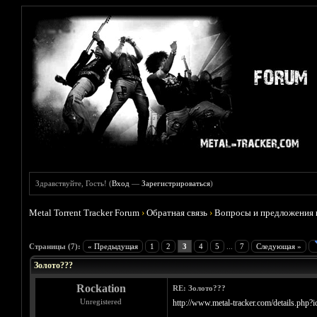
Здравствуйте, Гость! (
Вход
—
Зарегистрироваться
)
Metal Torrent Tracker Forum
›
Обратная связь
›
Вопросы и предложения 
Голосов: 0 - Средняя оценка: 0
1
2
3
4
5
Страницы (7):
« Предыдущая
1
2
3
4
5
...
7
Следующая »
Золото???
Rockation
RE: Золото???
Unregistered
http://www.metal-tracker.com/details.php?