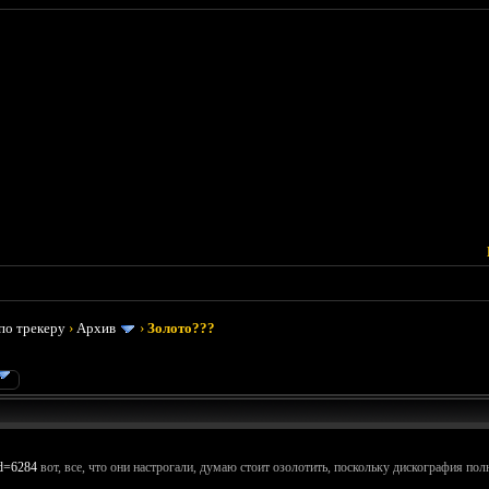
по трекеру
›
Архив
›
Золото???
id=6284
вот, все, что они настрогали, думаю стоит озолотить, поскольку дискография пол