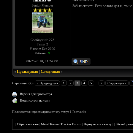
Senior Member
Забыл сказать. Если золото дал я , то н
Сообщений: 273
Темы: 2
У нас с: Dec 2009
Рейтинг:
9
08-25-2010, 01:24 PM
«
Предыдущая
|
Следующая
»
Страницы (7):
« Предыдущая
1
2
3
4
5
...
7
Следующая »
Версия для просмотра
Подписаться на тему
Пользователи просматривают эту тему: 1 Гость(ей)
|
Обратная связь
|
Metal Torrent Tracker Forum
|
Вернуться к началу
|
|
Лёгкий реж