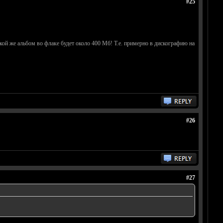
#25
акой же альбом во флаке будет около 400 Мб! Т.е. примерно в дискографию на
#26
#27