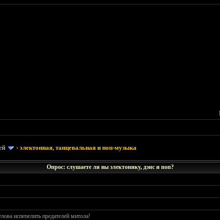
ей
›
электонная, танцевальная и поп-музыка
Опрос: слушаете ли вы электонику, дэнс и поп?
лова испепелить предателей митола!