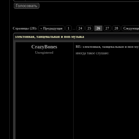
Голосов: 7 - Средняя оценка: 4.43
1
2
3
4
5
Страницы (28):
« Предыдущая
1
...
24
25
26
27
28
Следующа
электонная, танцевальная и поп-музыка
CrazyBones
RE: электонная, танцевальная и поп-м
Unregistered
иногда такое слушаю: