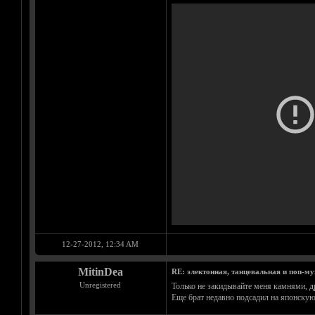
12-27-2012, 12:34 AM
MitinDea
RE: электонная, танцевальная и поп-м
Unregistered
Только не закидывайте меня камнями, др
Еще брат недавно подсадил на японскую 