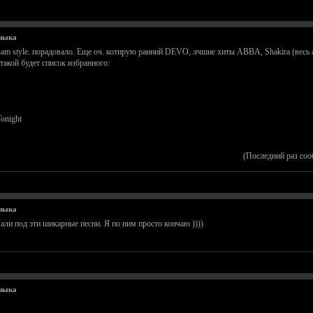
узыка
nam style. порадовало. Еще оч. котирую ранний DEVO, лчшие хиты ABBA, Shakira (весь а
 такой будет список избранного:
onight
(Последний раз соо
узыка
мали под эти шикарные песни. Я по ним просто кончаю ))))
узыка