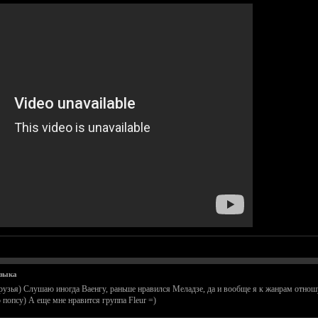
узыка
узья) Слушаю иногда Ваенгу, раньше нравился Меладзе, да и вообще я к жанрам отношус
попсу) А еще мне нравится группа Fleur =)