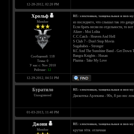
12-28-2012, 02:20 PM
Хрольф
RE: электонная, танцевальная и поп-м
Member
из последнего, что слышал так это gang
Если брать песни по отдельности, то вот
Alizee - Moi Lolita
C.C.Catch - Heaven And Hell
S Club 7 - Don't Stop Movin
Sugababes - Stronger
KC And The Sunshine Band - Get Down T
Bangra Knights - Husan
Сообщений: 118
Plazma - Take My Love
Темы: 0
У нас с: Nov 2010
Рейтинг:
12
12-29-2012, 04:51 PM
Буратило
RE: электонная, танцевальная и поп-м
Unregistered
Дискотека Арлекина - 90х, 8 раз нос ло
01-03-2013, 11:40 PM
Джони
RE: электонная, танцевальная и поп-м
Member
крутая тётя. отличная