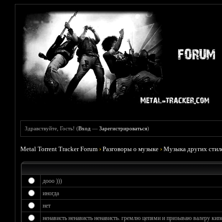
Здравствуйте, Гость! (
Вход
—
Зарегистрироваться
)
Metal Torrent Tracker Forum
›
Разговоры о музыке
›
Музыка других стил
дооо )))
иногда
нет
ненависть ненависть ненависть. гремлю цепями и призываю валеру кипе