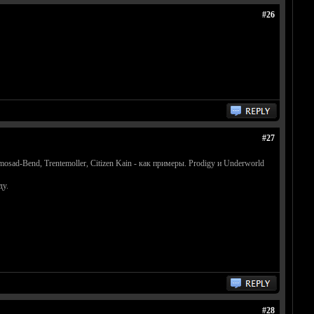
#26
#27
osad-Bend, Trentemoller, Citizen Kain - как примеры. Prodigy и Underworld
ду.
#28