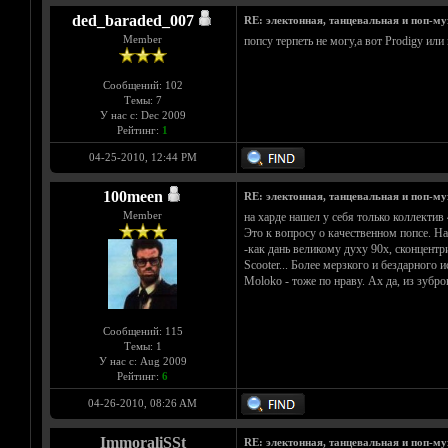
ded_baraded_007
RE: электонная, танцевальная и поп-м
Member
попсу терпеть не могу,а вот Prodigy ил
Сообщений: 102
Темы: 7
У нас с: Dec 2009
Рейтинг:
1
04-25-2010, 12:44 PM
100meen
RE: электонная, танцевальная и поп-м
Member
на харде нашел у себя только коллектив 
Это к вопросу о качественном попсе. На 
-как дань великому духу 90х, сконцентри
Scooter... Более мерзкого и бездарного 
Moloko - тоже по нраву. Ах да, из зубро
Сообщений: 115
Темы: 1
У нас с: Aug 2009
Рейтинг:
6
04-26-2010, 08:26 AM
ImmoraliSSt
RE: электонная, танцевальная и поп-м