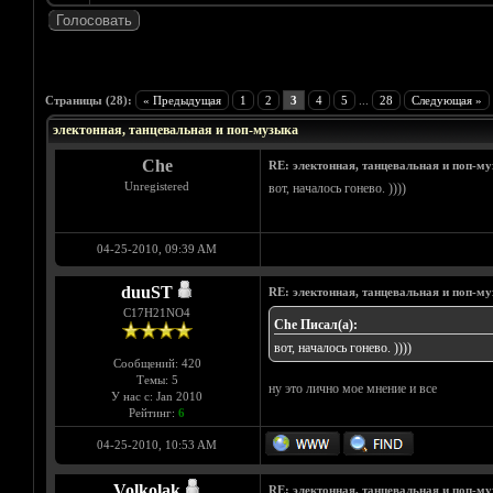
Голосов: 7 - Средняя оценка: 4.43
1
2
3
4
5
Страницы (28):
« Предыдущая
1
2
3
4
5
...
28
Следующая »
электонная, танцевальная и поп-музыка
Che
RE: электонная, танцевальная и поп-м
Unregistered
вот, началось гонево. ))))
04-25-2010, 09:39 AM
duuST
RE: электонная, танцевальная и поп-м
С17H21NO4
Che Писал(а):
вот, началось гонево. ))))
Сообщений: 420
Темы: 5
ну это лично мое мнение и все
У нас с: Jan 2010
Рейтинг:
6
04-25-2010, 10:53 AM
Volkolak
RE: электонная, танцевальная и поп-м