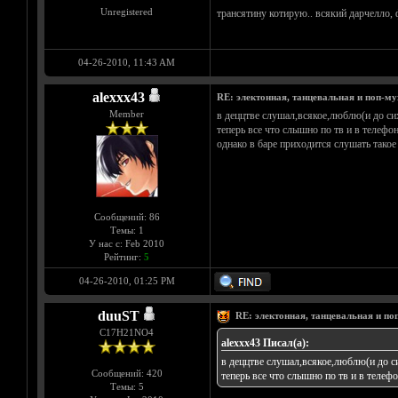
Unregistered
трансятину котирую.. всякий дарчелло, ф
04-26-2010, 11:43 AM
alexxx43
RE: электонная, танцевальная и поп-м
Member
в деццтве слушал,всякое,люблю(и до си
теперь все что слышно по тв и в телеф
однако в баре приходится слушать такое 
Сообщений: 86
Темы: 1
У нас с: Feb 2010
Рейтинг:
5
04-26-2010, 01:25 PM
duuST
RE: электонная, танцевальная и п
С17H21NO4
alexxx43 Писал(а):
в деццтве слушал,всякое,люблю(и до с
Сообщений: 420
теперь все что слышно по тв и в теле
Темы: 5