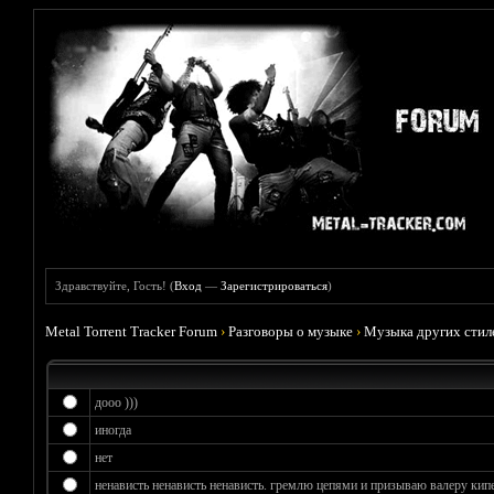
Здравствуйте, Гость! (
Вход
—
Зарегистрироваться
)
Metal Torrent Tracker Forum
›
Разговоры о музыке
›
Музыка других стил
дооо )))
иногда
нет
ненависть ненависть ненависть. гремлю цепями и призываю валеру кипе