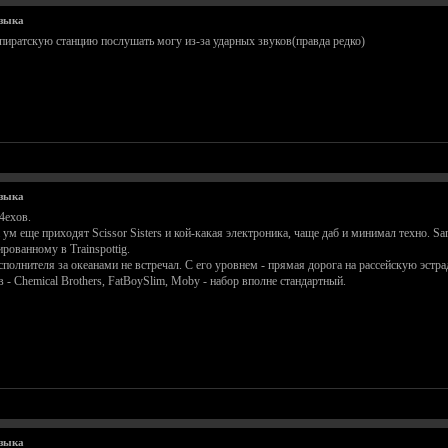
узыка
и пиратскую станцию послушать могу из-за ударных звуков(правда редко)
узыка
4ехов.
ум еще приходят Scissor Sisters и кой-какая электроника, чаще даб и минимал техно. Sam
рованному в Trainspottig.
исполнителя за океанами не встречал. С его уровнем - прямая дорога на рассейскую эстра
в - Chemical Brothers, FatBoySlim, Moby - набор вполне стандартный.
узыка