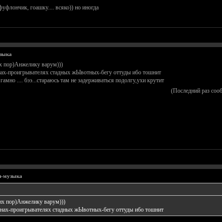
уфлончик, гоашку.... всяко)) но иногда
узыка
х пор)Анжелику варум)))
онах-проигрывателях стадных жЫвотных-бегу оттуды ибо тошнит
гамно .... бээ...стараюсь там не задерживаться подолгу,ухи крутит
(Последний раз соо
оп-музыка
их пор)Анжелику варум)))
фонах-проигрывателях стадных жЫвотных-бегу оттуды ибо тошнит