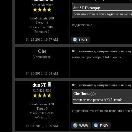
Senior Member
duuST Писал(а):
Конечно это не в тему будет но ненавиж
Сообщений: 288
Темы: 11
поддерживаю.
У нас с: Sep 2009
Рейтинг:
7
04-25-2010, 10:57 AM
Che
RE: электонная, танцевальная и поп-м
Unregistered
топик не про репера АК47. какбэ.
04-25-2010, 11:04 AM
duuST
RE: электонная, танцевальная и поп-м
С17H21NO4
Che Писал(а):
топик не про репера АК47. какбэ.
Сообщений: 420
Темы: 5
я преписал что это не по теме, это крик
У нас с: Jan 2010
Рейтинг:
6
04-25-2010, 11:20 AM