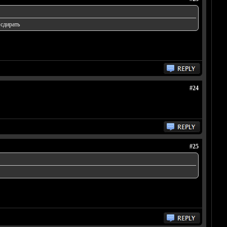
 сдирать
#24
#25