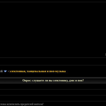
ей
›
электонная, танцевальная и поп-музыка
Опрос: слушаете ли вы электонику, дэнс и поп?
лова испепелить предателей митола!