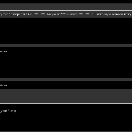
у тип "рэпера" АК47!!!!!!!!!!!! Такую по***нь несет!!!!!!!!!!!!! С него надо живьем кожу
узыка
узыка
 души был))