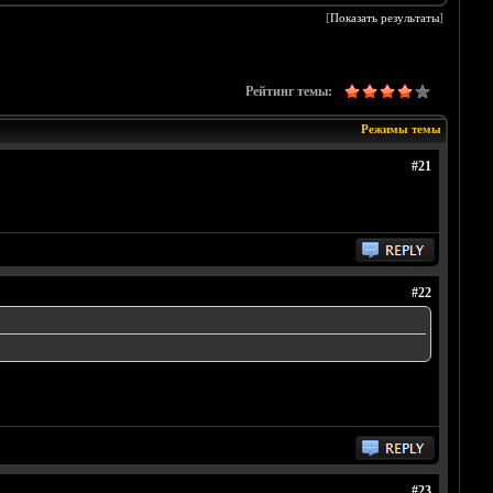
[
Показать результаты
]
Рейтинг темы:
Режимы темы
#21
#22
#23