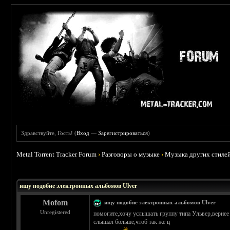
Здравствуйте, Гость! (
Вход
—
Зарегистрироваться
)
Metal Torrent Tracker Forum
›
Разговоры о музыке
›
Музыка других стиле
 0
ищу подобие электронных альбомов Ulver
Mofom
ищу подобие электронных альбомов Ulver
Unregistered
помогите,хочу услышать группу типа Ульвер,вернее
слышал больше,чтоб так же ц