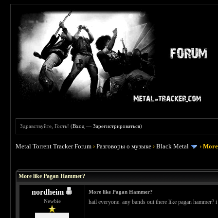
Здравствуйте, Гость! (
Вход
—
Зарегистрироваться
)
Metal Torrent Tracker Forum
›
Разговоры о музыке
›
Black Metal
›
More
 0
More like Pagan Hammer?
nordheim
More like Pagan Hammer?
Newbie
hail everyone. any bands out there like pagan hammer? i 