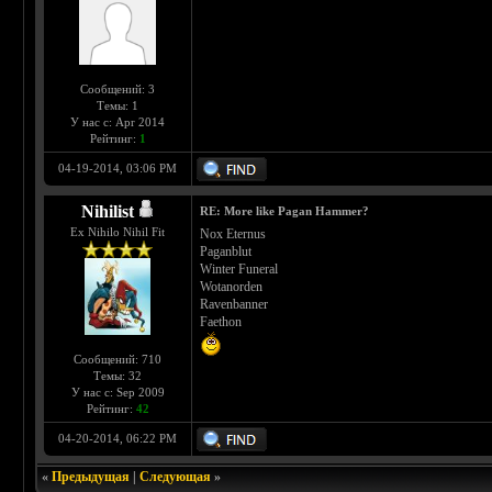
Сообщений: 3
Темы: 1
У нас с: Apr 2014
Рейтинг:
1
04-19-2014, 03:06 PM
Nihilist
RE: More like Pagan Hammer?
Ex Nihilo Nihil Fit
Nox Eternus
Paganblut
Winter Funeral
Wotanorden
Ravenbanner
Faethon
Сообщений: 710
Темы: 32
У нас с: Sep 2009
Рейтинг:
42
04-20-2014, 06:22 PM
«
Предыдущая
|
Следующая
»